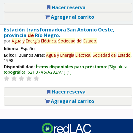
Hacer reserva
Agregar al carrito
Estación transformadora San Antonio Oeste,
provincia
de
Río Negro.
por
Agua
y
Energía
Eléctrica,
Sociedad
de
l
Estado
.
Idioma:
Español
Editor:
Buenos Aires:
Agua
y
Energía
Eléctrica,
Sociedad
de
l
Estado
,
1998
Disponibilidad:
Ítems disponibles para préstamo:
Signatura
topográfica:
621.374.5/A282/v.1
(1).
Hacer reserva
Agregar al carrito