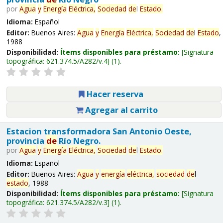
por
Agua
y
Energía
Eléctrica,
Sociedad
de
l
Estado
.
Idioma:
Español
Editor:
Buenos Aires:
Agua
y
Energía
Eléctrica,
Sociedad
de
l
Estado
,
1988
Disponibilidad:
Ítems disponibles para préstamo:
Signatura
topográfica:
621.374.5/A282/v.4
(1).
Hacer reserva
Agregar al carrito
Estacion transformadora San Antonio Oeste,
provincia
de
Río Negro.
por
Agua
y
Energía
Eléctrica,
Sociedad
de
l
Estado
.
Idioma:
Español
Editor:
Buenos Aires:
Agua
y
energía
eléctrica,
sociedad
de
l
estado
, 1988
Disponibilidad:
Ítems disponibles para préstamo:
Signatura
topográfica:
621.374.5/A282/v.3
(1).