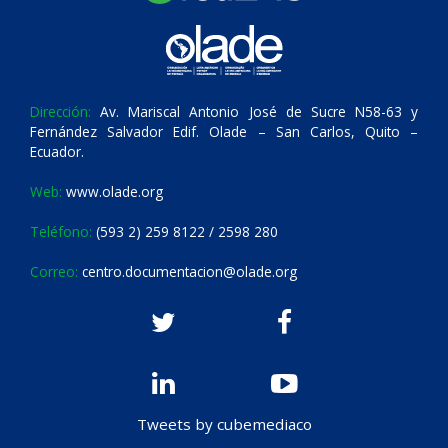
Dirección:
Av. Mariscal Antonio José de Sucre N58-63 y
Fernández Salvador Edif. Olade – San Carlos, Quito –
Ecuador.
Web:
www.olade.org
Teléfono:
(593 2) 259 8122 / 2598 280
Correo:
centro.documentacion@olade.org
Tweets by cubemediaco