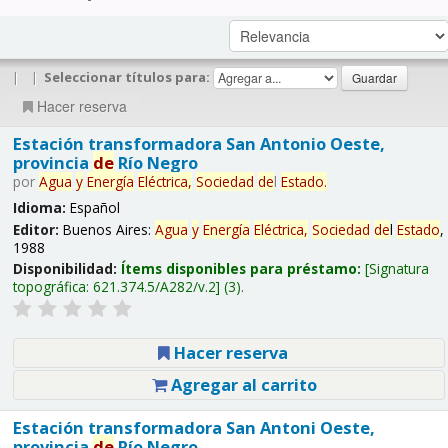
|
|
Seleccionar títulos para:
Hacer reserva
Estación transformadora San Antonio Oeste,
provincia
de
Río Negro
por
Agua
y
Energía
Eléctrica,
Sociedad
de
l
Estado
.
Idioma:
Español
Editor:
Buenos Aires:
Agua
y
Energía
Eléctrica,
Sociedad
de
l
Estado
,
1988
Disponibilidad:
Ítems disponibles para préstamo:
Signatura
topográfica:
621.374.5/A282/v.2
(3).
Hacer reserva
Agregar al carrito
Estación transformadora San Antoni Oeste,
provincia
de
Río Negro