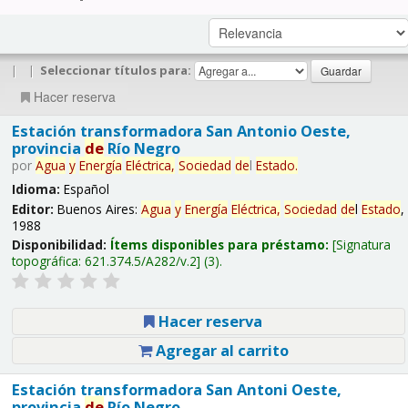
|
|
Seleccionar títulos para:
Hacer reserva
Estación transformadora San Antonio Oeste,
provincia
de
Río Negro
por
Agua
y
Energía
Eléctrica,
Sociedad
de
l
Estado
.
Idioma:
Español
Editor:
Buenos Aires:
Agua
y
Energía
Eléctrica,
Sociedad
de
l
Estado
,
1988
Disponibilidad:
Ítems disponibles para préstamo:
Signatura
topográfica:
621.374.5/A282/v.2
(3).
Hacer reserva
Agregar al carrito
Estación transformadora San Antoni Oeste,
provincia
de
Río Negro