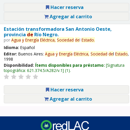
Hacer reserva
Agregar al carrito
Estación transformadora San Antonio Oeste,
provincia
de
Río Negro.
por
Agua
y
Energía
Eléctrica,
Sociedad
de
l
Estado
.
Idioma:
Español
Editor:
Buenos Aires:
Agua
y
Energía
Eléctrica,
Sociedad
de
l
Estado
,
1998
Disponibilidad:
Ítems disponibles para préstamo:
Signatura
topográfica:
621.374.5/A282/v.1
(1).
Hacer reserva
Agregar al carrito