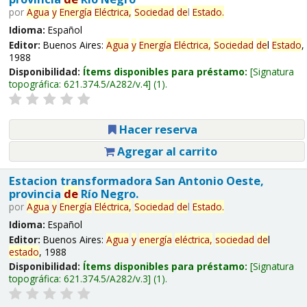
por
Agua
y
Energía
Eléctrica,
Sociedad
de
l
Estado
.
Idioma:
Español
Editor:
Buenos Aires:
Agua
y
Energía
Eléctrica,
Sociedad
de
l
Estado
,
1988
Disponibilidad:
Ítems disponibles para préstamo:
Signatura
topográfica:
621.374.5/A282/v.4
(1).
Hacer reserva
Agregar al carrito
Estacion transformadora San Antonio Oeste,
provincia
de
Río Negro.
por
Agua
y
Energía
Eléctrica,
Sociedad
de
l
Estado
.
Idioma:
Español
Editor:
Buenos Aires:
Agua
y
energía
eléctrica,
sociedad
de
l
estado
, 1988
Disponibilidad:
Ítems disponibles para préstamo:
Signatura
topográfica:
621.374.5/A282/v.3
(1).