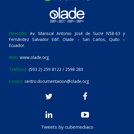
Dirección:
Av. Mariscal Antonio José de Sucre N58-63 y
Fernández Salvador Edif. Olade – San Carlos, Quito –
Ecuador.
Web:
www.olade.org
Teléfono:
(593 2) 259 8122 / 2598 280
Correo:
centro.documentacion@olade.org
Tweets by cubemediaco