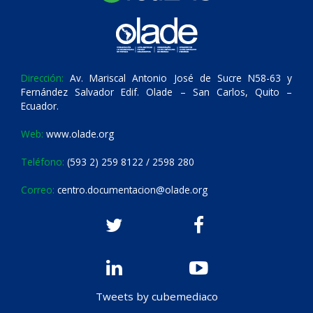
Dirección:
Av. Mariscal Antonio José de Sucre N58-63 y
Fernández Salvador Edif. Olade – San Carlos, Quito –
Ecuador.
Web:
www.olade.org
Teléfono:
(593 2) 259 8122 / 2598 280
Correo:
centro.documentacion@olade.org
Tweets by cubemediaco