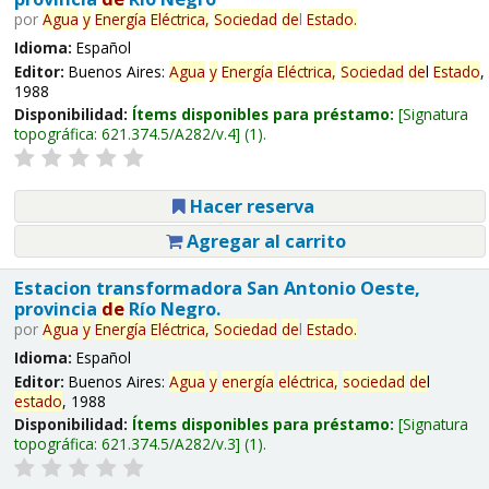
por
Agua
y
Energía
Eléctrica,
Sociedad
de
l
Estado
.
Idioma:
Español
Editor:
Buenos Aires:
Agua
y
Energía
Eléctrica,
Sociedad
de
l
Estado
,
1988
Disponibilidad:
Ítems disponibles para préstamo:
Signatura
topográfica:
621.374.5/A282/v.4
(1).
Hacer reserva
Agregar al carrito
Estacion transformadora San Antonio Oeste,
provincia
de
Río Negro.
por
Agua
y
Energía
Eléctrica,
Sociedad
de
l
Estado
.
Idioma:
Español
Editor:
Buenos Aires:
Agua
y
energía
eléctrica,
sociedad
de
l
estado
, 1988
Disponibilidad:
Ítems disponibles para préstamo:
Signatura
topográfica:
621.374.5/A282/v.3
(1).