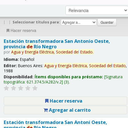
|
|
Seleccionar títulos para:
Hacer reserva
Estación transformadora San Antonio Oeste,
provincia
de
Río Negro
por
Agua
y
Energía
Eléctrica,
Sociedad
de
l
Estado
.
Idioma:
Español
Editor:
Buenos Aires:
Agua
y
Energía
Eléctrica,
Sociedad
de
l
Estado
,
1988
Disponibilidad:
Ítems disponibles para préstamo:
Signatura
topográfica:
621.374.5/A282/v.2
(3).
Hacer reserva
Agregar al carrito
Estación transformadora San Antoni Oeste,
provincia
de
Río Negro