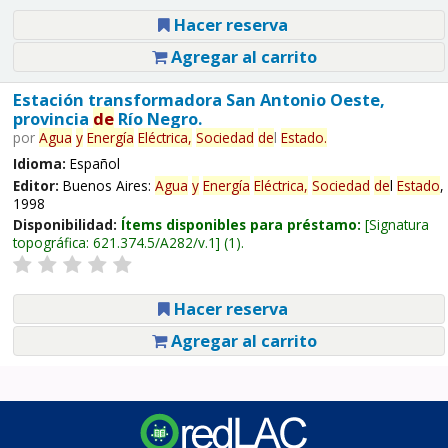
Hacer reserva
Agregar al carrito
Estación transformadora San Antonio Oeste,
provincia
de
Río Negro.
por
Agua
y
Energía
Eléctrica,
Sociedad
de
l
Estado
.
Idioma:
Español
Editor:
Buenos Aires:
Agua
y
Energía
Eléctrica,
Sociedad
de
l
Estado
,
1998
Disponibilidad:
Ítems disponibles para préstamo:
Signatura
topográfica:
621.374.5/A282/v.1
(1).
Hacer reserva
Agregar al carrito