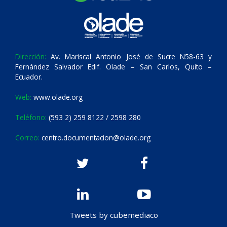
Dirección:
Av. Mariscal Antonio José de Sucre N58-63 y
Fernández Salvador Edif. Olade – San Carlos, Quito –
Ecuador.
Web:
www.olade.org
Teléfono:
(593 2) 259 8122 / 2598 280
Correo:
centro.documentacion@olade.org
Tweets by cubemediaco