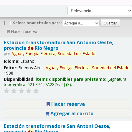
|
|
Seleccionar títulos para:
Hacer reserva
Estación transformadora San Antonio Oeste,
provincia
de
Río Negro
por
Agua
y
Energía
Eléctrica,
Sociedad
de
l
Estado
.
Idioma:
Español
Editor:
Buenos Aires:
Agua
y
Energía
Eléctrica,
Sociedad
de
l
Estado
,
1988
Disponibilidad:
Ítems disponibles para préstamo:
Signatura
topográfica:
621.374.5/A282/v.2
(3).
Hacer reserva
Agregar al carrito
Estación transformadora San Antoni Oeste,
provincia
de
Río Negro