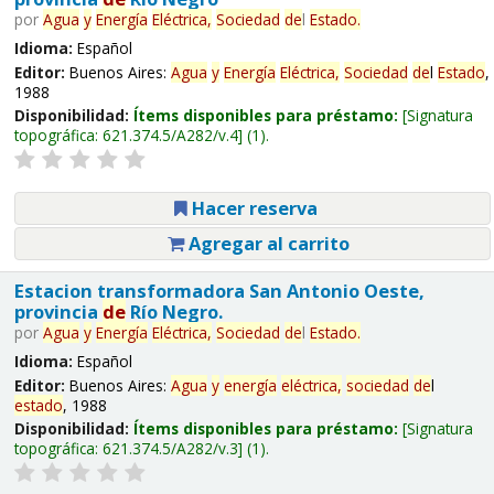
por
Agua
y
Energía
Eléctrica,
Sociedad
de
l
Estado
.
Idioma:
Español
Editor:
Buenos Aires:
Agua
y
Energía
Eléctrica,
Sociedad
de
l
Estado
,
1988
Disponibilidad:
Ítems disponibles para préstamo:
Signatura
topográfica:
621.374.5/A282/v.4
(1).
Hacer reserva
Agregar al carrito
Estacion transformadora San Antonio Oeste,
provincia
de
Río Negro.
por
Agua
y
Energía
Eléctrica,
Sociedad
de
l
Estado
.
Idioma:
Español
Editor:
Buenos Aires:
Agua
y
energía
eléctrica,
sociedad
de
l
estado
, 1988
Disponibilidad:
Ítems disponibles para préstamo:
Signatura
topográfica:
621.374.5/A282/v.3
(1).