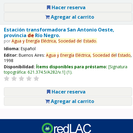
Hacer reserva
Agregar al carrito
Estación transformadora San Antonio Oeste,
provincia
de
Río Negro.
por
Agua
y
Energía
Eléctrica,
Sociedad
de
l
Estado
.
Idioma:
Español
Editor:
Buenos Aires:
Agua
y
Energía
Eléctrica,
Sociedad
de
l
Estado
,
1998
Disponibilidad:
Ítems disponibles para préstamo:
Signatura
topográfica:
621.374.5/A282/v.1
(1).
Hacer reserva
Agregar al carrito