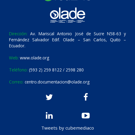
Dirección:
Av. Mariscal Antonio José de Sucre N58-63 y
Fernández Salvador Edif. Olade – San Carlos, Quito –
Ecuador.
Web:
www.olade.org
Teléfono:
(593 2) 259 8122 / 2598 280
Correo:
centro.documentacion@olade.org
Tweets by cubemediaco