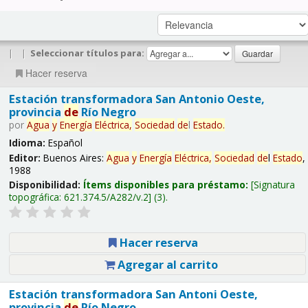
|
|
Seleccionar títulos para:
Hacer reserva
Estación transformadora San Antonio Oeste,
provincia
de
Río Negro
por
Agua
y
Energía
Eléctrica,
Sociedad
de
l
Estado
.
Idioma:
Español
Editor:
Buenos Aires:
Agua
y
Energía
Eléctrica,
Sociedad
de
l
Estado
,
1988
Disponibilidad:
Ítems disponibles para préstamo:
Signatura
topográfica:
621.374.5/A282/v.2
(3).
Hacer reserva
Agregar al carrito
Estación transformadora San Antoni Oeste,
provincia
de
Río Negro