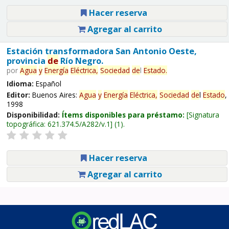
Hacer reserva
Agregar al carrito
Estación transformadora San Antonio Oeste,
provincia
de
Río Negro.
por
Agua
y
Energía
Eléctrica,
Sociedad
de
l
Estado
.
Idioma:
Español
Editor:
Buenos Aires:
Agua
y
Energía
Eléctrica,
Sociedad
de
l
Estado
,
1998
Disponibilidad:
Ítems disponibles para préstamo:
Signatura
topográfica:
621.374.5/A282/v.1
(1).
Hacer reserva
Agregar al carrito