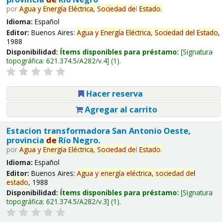
por
Agua
y
Energía
Eléctrica,
Sociedad
de
l
Estado
.
Idioma:
Español
Editor:
Buenos Aires:
Agua
y
Energía
Eléctrica,
Sociedad
de
l
Estado
,
1988
Disponibilidad:
Ítems disponibles para préstamo:
Signatura
topográfica:
621.374.5/A282/v.4
(1).
Hacer reserva
Agregar al carrito
Estacion transformadora San Antonio Oeste,
provincia
de
Río Negro.
por
Agua
y
Energía
Eléctrica,
Sociedad
de
l
Estado
.
Idioma:
Español
Editor:
Buenos Aires:
Agua
y
energía
eléctrica,
sociedad
de
l
estado
, 1988
Disponibilidad:
Ítems disponibles para préstamo:
Signatura
topográfica:
621.374.5/A282/v.3
(1).