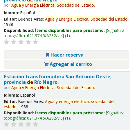
por
Agua
y
Energía
Eléctrica,
Sociedad
de
l
Estado
.
Idioma:
Español
Editor:
Buenos Aires:
Agua
y
Energía
Eléctrica,
Sociedad
de
l
Estado
,
1988
Disponibilidad:
Ítems disponibles para préstamo:
Signatura
topográfica:
621.374.5/A282/v.4
(1).
Hacer reserva
Agregar al carrito
Estacion transformadora San Antonio Oeste,
provincia
de
Río Negro.
por
Agua
y
Energía
Eléctrica,
Sociedad
de
l
Estado
.
Idioma:
Español
Editor:
Buenos Aires:
Agua
y
energía
eléctrica,
sociedad
de
l
estado
, 1988
Disponibilidad:
Ítems disponibles para préstamo:
Signatura
topográfica:
621.374.5/A282/v.3
(1).