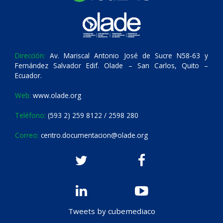
Dirección:
Av. Mariscal Antonio José de Sucre N58-63 y
Fernández Salvador Edif. Olade – San Carlos, Quito –
Ecuador.
Web:
www.olade.org
Teléfono:
(593 2) 259 8122 / 2598 280
Correo:
centro.documentacion@olade.org
Tweets by cubemediaco