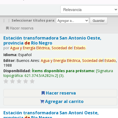
|
|
Seleccionar títulos para:
Hacer reserva
Estación transformadora San Antonio Oeste,
provincia
de
Río Negro
por
Agua
y
Energía
Eléctrica,
Sociedad
de
l
Estado
.
Idioma:
Español
Editor:
Buenos Aires:
Agua
y
Energía
Eléctrica,
Sociedad
de
l
Estado
,
1988
Disponibilidad:
Ítems disponibles para préstamo:
Signatura
topográfica:
621.374.5/A282/v.2
(3).
Hacer reserva
Agregar al carrito
Estación transformadora San Antoni Oeste,
provincia
de
Río Negro