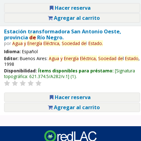
Hacer reserva
Agregar al carrito
Estación transformadora San Antonio Oeste,
provincia
de
Río Negro.
por
Agua
y
Energía
Eléctrica,
Sociedad
de
l
Estado
.
Idioma:
Español
Editor:
Buenos Aires:
Agua
y
Energía
Eléctrica,
Sociedad
de
l
Estado
,
1998
Disponibilidad:
Ítems disponibles para préstamo:
Signatura
topográfica:
621.374.5/A282/v.1
(1).
Hacer reserva
Agregar al carrito