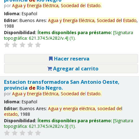
por
Agua
y
Energía
Eléctrica,
Sociedad
de
l
Estado
.
Idioma:
Español
Editor:
Buenos Aires:
Agua
y
Energía
Eléctrica,
Sociedad
de
l
Estado
,
1988
Disponibilidad:
Ítems disponibles para préstamo:
Signatura
topográfica:
621.374.5/A282/v.4
(1).
Hacer reserva
Agregar al carrito
Estacion transformadora San Antonio Oeste,
provincia
de
Río Negro.
por
Agua
y
Energía
Eléctrica,
Sociedad
de
l
Estado
.
Idioma:
Español
Editor:
Buenos Aires:
Agua
y
energía
eléctrica,
sociedad
de
l
estado
, 1988
Disponibilidad:
Ítems disponibles para préstamo:
Signatura
topográfica:
621.374.5/A282/v.3
(1).