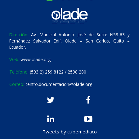
Dirección:
Av. Mariscal Antonio José de Sucre N58-63 y
Fernández Salvador Edif. Olade – San Carlos, Quito –
Ecuador.
Web:
www.olade.org
Teléfono:
(593 2) 259 8122 / 2598 280
Correo:
centro.documentacion@olade.org
Tweets by cubemediaco