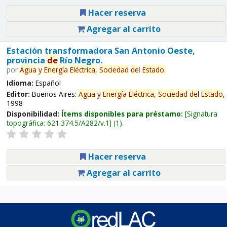
Hacer reserva
Agregar al carrito
Estación transformadora San Antonio Oeste,
provincia
de
Río Negro.
por
Agua
y
Energía
Eléctrica,
Sociedad
de
l
Estado
.
Idioma:
Español
Editor:
Buenos Aires:
Agua
y
Energía
Eléctrica,
Sociedad
de
l
Estado
,
1998
Disponibilidad:
Ítems disponibles para préstamo:
Signatura
topográfica:
621.374.5/A282/v.1
(1).
Hacer reserva
Agregar al carrito