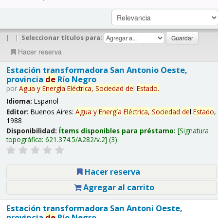
|
|
Seleccionar títulos para:
Hacer reserva
Estación transformadora San Antonio Oeste,
provincia
de
Río Negro
por
Agua
y
Energía
Eléctrica,
Sociedad
de
l
Estado
.
Idioma:
Español
Editor:
Buenos Aires:
Agua
y
Energía
Eléctrica,
Sociedad
de
l
Estado
,
1988
Disponibilidad:
Ítems disponibles para préstamo:
Signatura
topográfica:
621.374.5/A282/v.2
(3).
Hacer reserva
Agregar al carrito
Estación transformadora San Antoni Oeste,
provincia
de
Río Negro