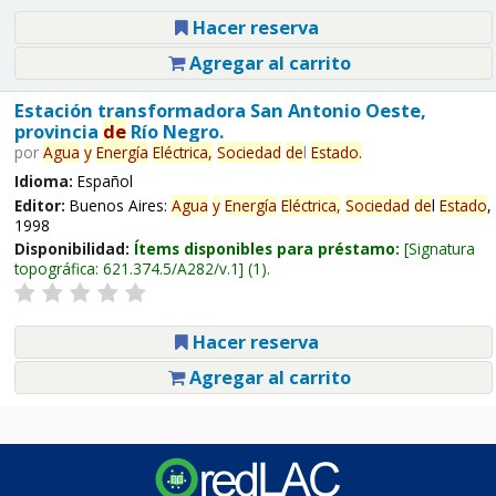
Hacer reserva
Agregar al carrito
Estación transformadora San Antonio Oeste,
provincia
de
Río Negro.
por
Agua
y
Energía
Eléctrica,
Sociedad
de
l
Estado
.
Idioma:
Español
Editor:
Buenos Aires:
Agua
y
Energía
Eléctrica,
Sociedad
de
l
Estado
,
1998
Disponibilidad:
Ítems disponibles para préstamo:
Signatura
topográfica:
621.374.5/A282/v.1
(1).
Hacer reserva
Agregar al carrito