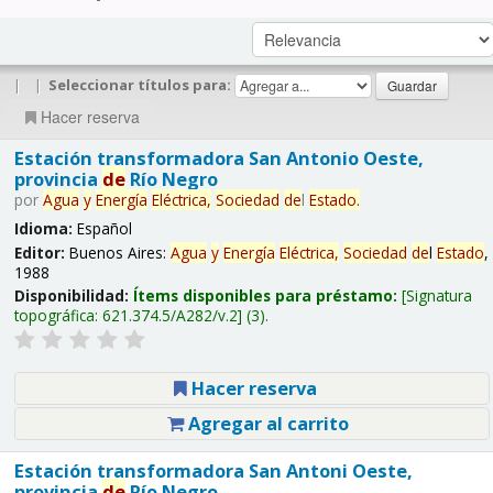
|
|
Seleccionar títulos para:
Hacer reserva
Estación transformadora San Antonio Oeste,
provincia
de
Río Negro
por
Agua
y
Energía
Eléctrica,
Sociedad
de
l
Estado
.
Idioma:
Español
Editor:
Buenos Aires:
Agua
y
Energía
Eléctrica,
Sociedad
de
l
Estado
,
1988
Disponibilidad:
Ítems disponibles para préstamo:
Signatura
topográfica:
621.374.5/A282/v.2
(3).
Hacer reserva
Agregar al carrito
Estación transformadora San Antoni Oeste,
provincia
de
Río Negro