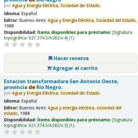
por
Agua
y
Energía
Eléctrica,
Sociedad
de
l
Estado
.
Idioma:
Español
Editor:
Buenos Aires:
Agua
y
Energía
Eléctrica,
Sociedad
de
l
Estado
,
1988
Disponibilidad:
Ítems disponibles para préstamo:
Signatura
topográfica:
621.374.5/A282/v.4
(1).
Hacer reserva
Agregar al carrito
Estacion transformadora San Antonio Oeste,
provincia
de
Río Negro.
por
Agua
y
Energía
Eléctrica,
Sociedad
de
l
Estado
.
Idioma:
Español
Editor:
Buenos Aires:
Agua
y
energía
eléctrica,
sociedad
de
l
estado
, 1988
Disponibilidad:
Ítems disponibles para préstamo:
Signatura
topográfica:
621.374.5/A282/v.3
(1).