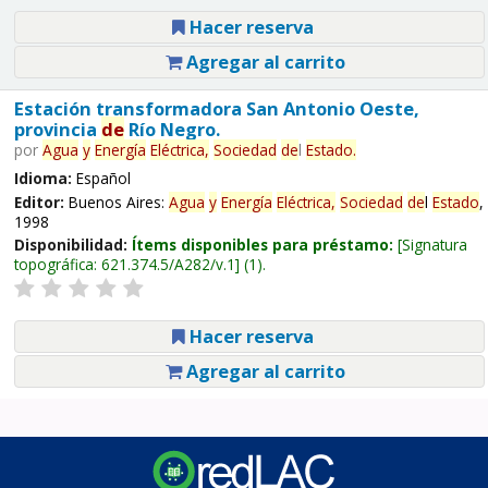
Hacer reserva
Agregar al carrito
Estación transformadora San Antonio Oeste,
provincia
de
Río Negro.
por
Agua
y
Energía
Eléctrica,
Sociedad
de
l
Estado
.
Idioma:
Español
Editor:
Buenos Aires:
Agua
y
Energía
Eléctrica,
Sociedad
de
l
Estado
,
1998
Disponibilidad:
Ítems disponibles para préstamo:
Signatura
topográfica:
621.374.5/A282/v.1
(1).
Hacer reserva
Agregar al carrito