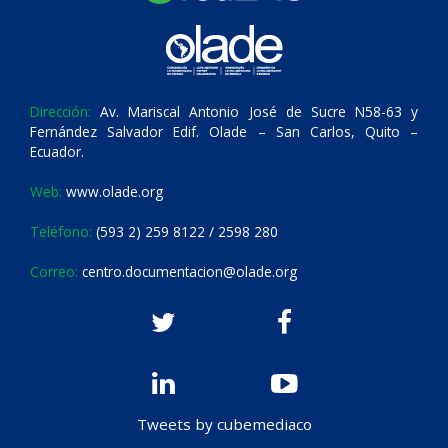
Dirección:
Av. Mariscal Antonio José de Sucre N58-63 y
Fernández Salvador Edif. Olade – San Carlos, Quito –
Ecuador.
Web:
www.olade.org
Teléfono:
(593 2) 259 8122 / 2598 280
Correo:
centro.documentacion@olade.org
Tweets by cubemediaco