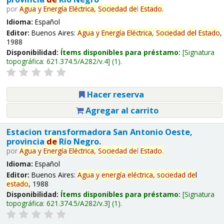
por
Agua
y
Energía
Eléctrica,
Sociedad
de
l
Estado
.
Idioma:
Español
Editor:
Buenos Aires:
Agua
y
Energía
Eléctrica,
Sociedad
de
l
Estado
,
1988
Disponibilidad:
Ítems disponibles para préstamo:
Signatura
topográfica:
621.374.5/A282/v.4
(1).
Hacer reserva
Agregar al carrito
Estacion transformadora San Antonio Oeste,
provincia
de
Río Negro.
por
Agua
y
Energía
Eléctrica,
Sociedad
de
l
Estado
.
Idioma:
Español
Editor:
Buenos Aires:
Agua
y
energía
eléctrica,
sociedad
de
l
estado
, 1988
Disponibilidad:
Ítems disponibles para préstamo:
Signatura
topográfica:
621.374.5/A282/v.3
(1).