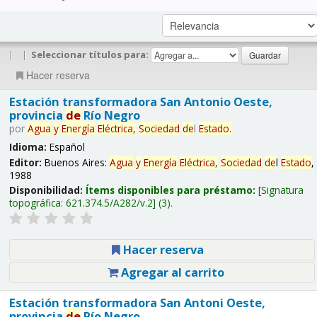
|
|
Seleccionar títulos para:
Hacer reserva
Estación transformadora San Antonio Oeste,
provincia
de
Río Negro
por
Agua
y
Energía
Eléctrica,
Sociedad
de
l
Estado
.
Idioma:
Español
Editor:
Buenos Aires:
Agua
y
Energía
Eléctrica,
Sociedad
de
l
Estado
,
1988
Disponibilidad:
Ítems disponibles para préstamo:
Signatura
topográfica:
621.374.5/A282/v.2
(3).
Hacer reserva
Agregar al carrito
Estación transformadora San Antoni Oeste,
provincia
de
Río Negro