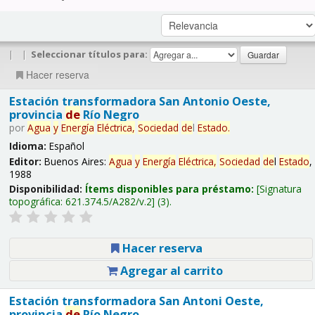
|
|
Seleccionar títulos para:
Hacer reserva
Estación transformadora San Antonio Oeste,
provincia
de
Río Negro
por
Agua
y
Energía
Eléctrica,
Sociedad
de
l
Estado
.
Idioma:
Español
Editor:
Buenos Aires:
Agua
y
Energía
Eléctrica,
Sociedad
de
l
Estado
,
1988
Disponibilidad:
Ítems disponibles para préstamo:
Signatura
topográfica:
621.374.5/A282/v.2
(3).
Hacer reserva
Agregar al carrito
Estación transformadora San Antoni Oeste,
provincia
de
Río Negro