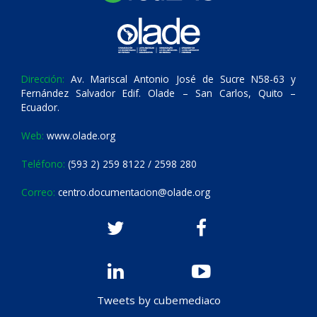
Dirección:
Av. Mariscal Antonio José de Sucre N58-63 y
Fernández Salvador Edif. Olade – San Carlos, Quito –
Ecuador.
Web:
www.olade.org
Teléfono:
(593 2) 259 8122 / 2598 280
Correo:
centro.documentacion@olade.org
Tweets by cubemediaco