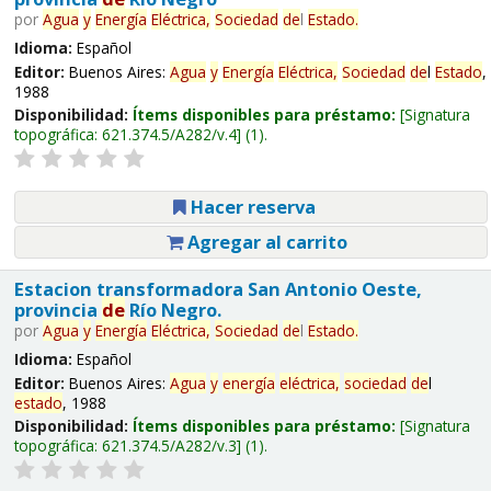
por
Agua
y
Energía
Eléctrica,
Sociedad
de
l
Estado
.
Idioma:
Español
Editor:
Buenos Aires:
Agua
y
Energía
Eléctrica,
Sociedad
de
l
Estado
,
1988
Disponibilidad:
Ítems disponibles para préstamo:
Signatura
topográfica:
621.374.5/A282/v.4
(1).
Hacer reserva
Agregar al carrito
Estacion transformadora San Antonio Oeste,
provincia
de
Río Negro.
por
Agua
y
Energía
Eléctrica,
Sociedad
de
l
Estado
.
Idioma:
Español
Editor:
Buenos Aires:
Agua
y
energía
eléctrica,
sociedad
de
l
estado
, 1988
Disponibilidad:
Ítems disponibles para préstamo:
Signatura
topográfica:
621.374.5/A282/v.3
(1).