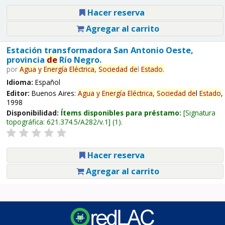
Hacer reserva
Agregar al carrito
Estación transformadora San Antonio Oeste,
provincia
de
Río Negro.
por
Agua
y
Energía
Eléctrica,
Sociedad
de
l
Estado
.
Idioma:
Español
Editor:
Buenos Aires:
Agua
y
Energía
Eléctrica,
Sociedad
de
l
Estado
,
1998
Disponibilidad:
Ítems disponibles para préstamo:
Signatura
topográfica:
621.374.5/A282/v.1
(1).
Hacer reserva
Agregar al carrito