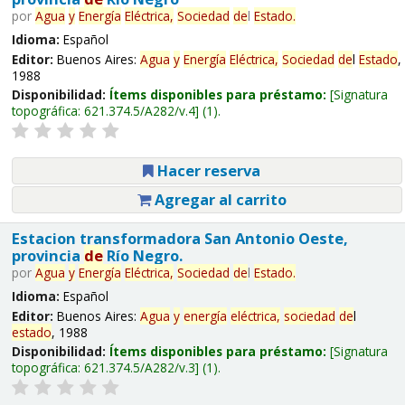
por
Agua
y
Energía
Eléctrica,
Sociedad
de
l
Estado
.
Idioma:
Español
Editor:
Buenos Aires:
Agua
y
Energía
Eléctrica,
Sociedad
de
l
Estado
,
1988
Disponibilidad:
Ítems disponibles para préstamo:
Signatura
topográfica:
621.374.5/A282/v.4
(1).
Hacer reserva
Agregar al carrito
Estacion transformadora San Antonio Oeste,
provincia
de
Río Negro.
por
Agua
y
Energía
Eléctrica,
Sociedad
de
l
Estado
.
Idioma:
Español
Editor:
Buenos Aires:
Agua
y
energía
eléctrica,
sociedad
de
l
estado
, 1988
Disponibilidad:
Ítems disponibles para préstamo:
Signatura
topográfica:
621.374.5/A282/v.3
(1).