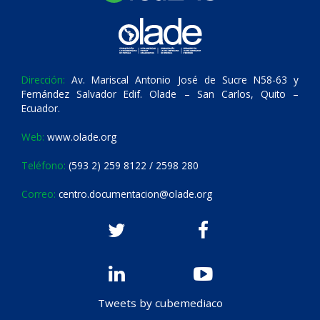
Dirección:
Av. Mariscal Antonio José de Sucre N58-63 y
Fernández Salvador Edif. Olade – San Carlos, Quito –
Ecuador.
Web:
www.olade.org
Teléfono:
(593 2) 259 8122 / 2598 280
Correo:
centro.documentacion@olade.org
Tweets by cubemediaco