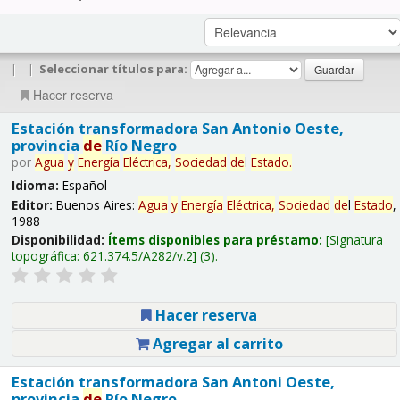
|
|
Seleccionar títulos para:
Hacer reserva
Estación transformadora San Antonio Oeste,
provincia
de
Río Negro
por
Agua
y
Energía
Eléctrica,
Sociedad
de
l
Estado
.
Idioma:
Español
Editor:
Buenos Aires:
Agua
y
Energía
Eléctrica,
Sociedad
de
l
Estado
,
1988
Disponibilidad:
Ítems disponibles para préstamo:
Signatura
topográfica:
621.374.5/A282/v.2
(3).
Hacer reserva
Agregar al carrito
Estación transformadora San Antoni Oeste,
provincia
de
Río Negro