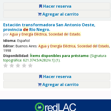
Hacer reserva
Agregar al carrito
Estación transformadora San Antonio Oeste,
provincia
de
Río Negro.
por
Agua
y
Energía
Eléctrica,
Sociedad
de
l
Estado
.
Idioma:
Español
Editor:
Buenos Aires:
Agua
y
Energía
Eléctrica,
Sociedad
de
l
Estado
,
1998
Disponibilidad:
Ítems disponibles para préstamo:
Signatura
topográfica:
621.374.5/A282/v.1
(1).
Hacer reserva
Agregar al carrito