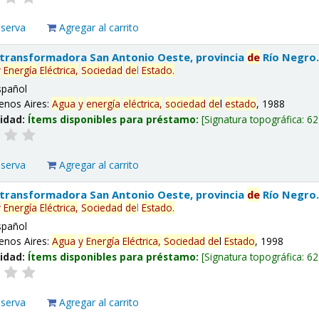
eserva
Agregar al carrito
 transformadora San Antonio Oeste, provincia
de
Río Negro
y
Energía
Eléctrica,
Sociedad
de
l
Estado
.
spañol
enos Aires:
Agua
y
energía
eléctrica,
sociedad
de
l
estado
, 1988
lidad:
Ítems disponibles para préstamo:
Signatura topográfica:
62
eserva
Agregar al carrito
 transformadora San Antonio Oeste, provincia
de
Río Negro
y
Energía
Eléctrica,
Sociedad
de
l
Estado
.
spañol
enos Aires:
Agua
y
Energía
Eléctrica,
Sociedad
de
l
Estado
, 1998
lidad:
Ítems disponibles para préstamo:
Signatura topográfica:
62
eserva
Agregar al carrito