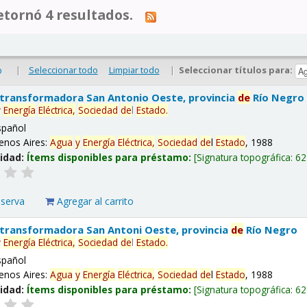
tornó 4 resultados.
|
Seleccionar todo
Limpiar todo
|
Seleccionar títulos para:
o
 transformadora San Antonio Oeste, provincia
de
Río Negro
y
Energía
Eléctrica,
Sociedad
de
l
Estado
.
spañol
enos Aires:
Agua
y
Energía
Eléctrica,
Sociedad
de
l
Estado
, 1988
lidad:
Ítems disponibles para préstamo:
Signatura topográfica:
62
eserva
Agregar al carrito
 transformadora San Antoni Oeste, provincia
de
Río Negro
y
Energía
Eléctrica,
Sociedad
de
l
Estado
.
spañol
enos Aires:
Agua
y
Energía
Eléctrica,
Sociedad
de
l
Estado
, 1988
lidad:
Ítems disponibles para préstamo:
Signatura topográfica:
62