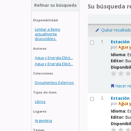
Refinar su búsqueda
Su búsqueda re
Disponibilidad
Limitar a ítems
Quitar resaltad
actualmente
disponibles.
1.
Estación
por
Agua
Autores
Idioma:
E
Agua y Energía Eléct...
Editor:
Bu
Agua y Energía Eléct...
Disponibi
Colecciones
Documentos Externos
Hacer r
Tipos de ítem
2.
Estación
Libros
por
Agua
Idioma:
E
Lugares
Editor:
Bu
Argentina
Disponibi
Temas