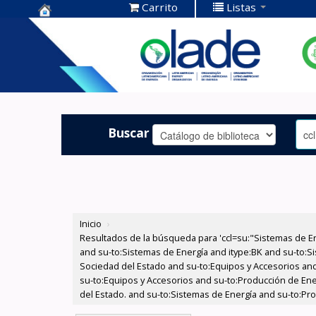
Carrito
Listas
Centro de
Documentación
OLADE -
Buscar
Inicio
›
Resultados de la búsqueda para 'ccl=su:"Sistemas de E
and su-to:Sistemas de Energía and itype:BK and su-to:Si
Sociedad del Estado and su-to:Equipos y Accesorios and
su-to:Equipos y Accesorios and su-to:Producción de Ener
del Estado. and su-to:Sistemas de Energía and su-to:Pr