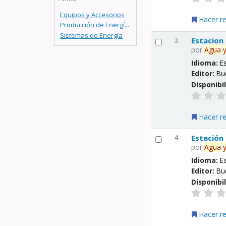
Equipos y Accesorios
Hacer r
Producción de Energí...
Sistemas de Energía
3.
Estacion
por
Agua
Idioma:
E
Editor:
Bu
Disponibi
Hacer r
4.
Estación
por
Agua
Idioma:
E
Editor:
Bu
Disponibi
Hacer r