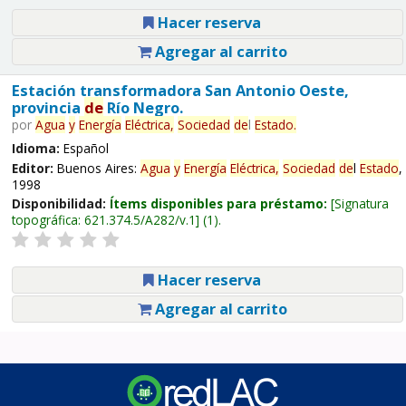
Hacer reserva
Agregar al carrito
Estación transformadora San Antonio Oeste,
provincia
de
Río Negro.
por
Agua
y
Energía
Eléctrica,
Sociedad
de
l
Estado
.
Idioma:
Español
Editor:
Buenos Aires:
Agua
y
Energía
Eléctrica,
Sociedad
de
l
Estado
,
1998
Disponibilidad:
Ítems disponibles para préstamo:
Signatura
topográfica:
621.374.5/A282/v.1
(1).
Hacer reserva
Agregar al carrito