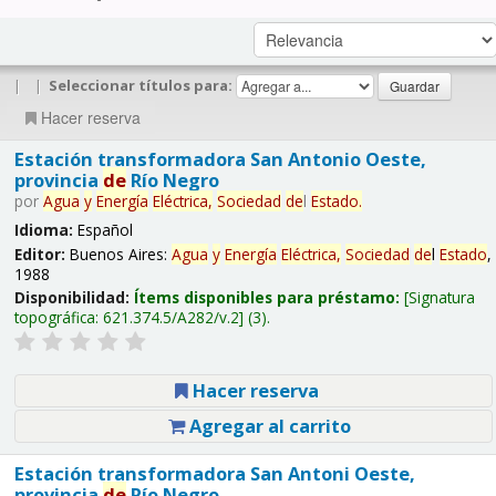
|
|
Seleccionar títulos para:
Hacer reserva
Estación transformadora San Antonio Oeste,
provincia
de
Río Negro
por
Agua
y
Energía
Eléctrica,
Sociedad
de
l
Estado
.
Idioma:
Español
Editor:
Buenos Aires:
Agua
y
Energía
Eléctrica,
Sociedad
de
l
Estado
,
1988
Disponibilidad:
Ítems disponibles para préstamo:
Signatura
topográfica:
621.374.5/A282/v.2
(3).
Hacer reserva
Agregar al carrito
Estación transformadora San Antoni Oeste,
provincia
de
Río Negro