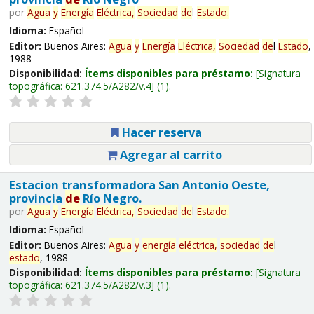
por
Agua
y
Energía
Eléctrica,
Sociedad
de
l
Estado
.
Idioma:
Español
Editor:
Buenos Aires:
Agua
y
Energía
Eléctrica,
Sociedad
de
l
Estado
,
1988
Disponibilidad:
Ítems disponibles para préstamo:
Signatura
topográfica:
621.374.5/A282/v.4
(1).
Hacer reserva
Agregar al carrito
Estacion transformadora San Antonio Oeste,
provincia
de
Río Negro.
por
Agua
y
Energía
Eléctrica,
Sociedad
de
l
Estado
.
Idioma:
Español
Editor:
Buenos Aires:
Agua
y
energía
eléctrica,
sociedad
de
l
estado
, 1988
Disponibilidad:
Ítems disponibles para préstamo:
Signatura
topográfica:
621.374.5/A282/v.3
(1).