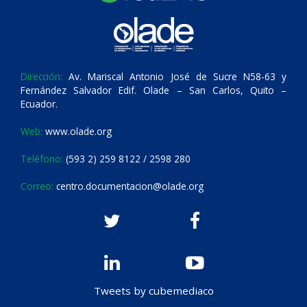
Dirección:
Av. Mariscal Antonio José de Sucre N58-63 y
Fernández Salvador Edif. Olade – San Carlos, Quito –
Ecuador.
Web:
www.olade.org
Teléfono:
(593 2) 259 8122 / 2598 280
Correo:
centro.documentacion@olade.org
Tweets by cubemediaco