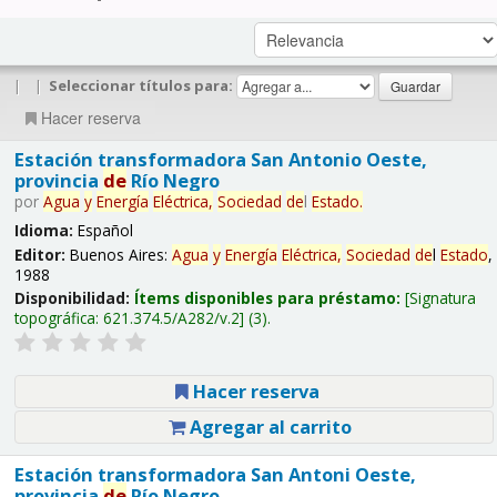
|
|
Seleccionar títulos para:
Hacer reserva
Estación transformadora San Antonio Oeste,
provincia
de
Río Negro
por
Agua
y
Energía
Eléctrica,
Sociedad
de
l
Estado
.
Idioma:
Español
Editor:
Buenos Aires:
Agua
y
Energía
Eléctrica,
Sociedad
de
l
Estado
,
1988
Disponibilidad:
Ítems disponibles para préstamo:
Signatura
topográfica:
621.374.5/A282/v.2
(3).
Hacer reserva
Agregar al carrito
Estación transformadora San Antoni Oeste,
provincia
de
Río Negro