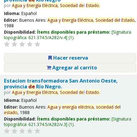
por
Agua
y
Energía
Eléctrica,
Sociedad
de
l
Estado
.
Idioma:
Español
Editor:
Buenos Aires:
Agua
y
Energía
Eléctrica,
Sociedad
de
l
Estado
,
1988
Disponibilidad:
Ítems disponibles para préstamo:
Signatura
topográfica:
621.374.5/A282/v.4
(1).
Hacer reserva
Agregar al carrito
Estacion transformadora San Antonio Oeste,
provincia
de
Río Negro.
por
Agua
y
Energía
Eléctrica,
Sociedad
de
l
Estado
.
Idioma:
Español
Editor:
Buenos Aires:
Agua
y
energía
eléctrica,
sociedad
de
l
estado
, 1988
Disponibilidad:
Ítems disponibles para préstamo:
Signatura
topográfica:
621.374.5/A282/v.3
(1).