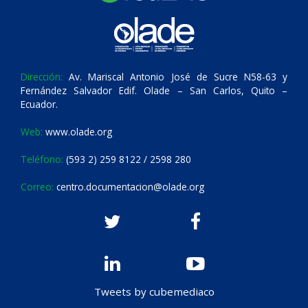
Dirección:
Av. Mariscal Antonio José de Sucre N58-63 y
Fernández Salvador Edif. Olade – San Carlos, Quito –
Ecuador.
Web:
www.olade.org
Teléfono:
(593 2) 259 8122 / 2598 280
Correo:
centro.documentacion@olade.org
Tweets by cubemediaco