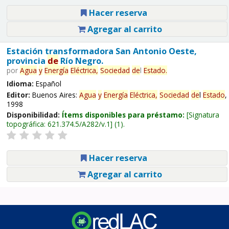
Hacer reserva
Agregar al carrito
Estación transformadora San Antonio Oeste,
provincia
de
Río Negro.
por
Agua
y
Energía
Eléctrica,
Sociedad
de
l
Estado
.
Idioma:
Español
Editor:
Buenos Aires:
Agua
y
Energía
Eléctrica,
Sociedad
de
l
Estado
,
1998
Disponibilidad:
Ítems disponibles para préstamo:
Signatura
topográfica:
621.374.5/A282/v.1
(1).
Hacer reserva
Agregar al carrito