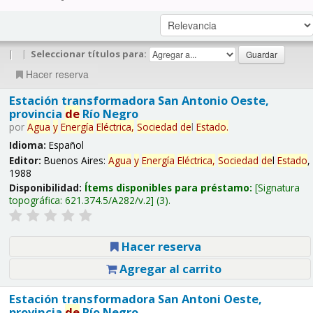
|
|
Seleccionar títulos para:
Hacer reserva
Estación transformadora San Antonio Oeste,
provincia
de
Río Negro
por
Agua
y
Energía
Eléctrica,
Sociedad
de
l
Estado
.
Idioma:
Español
Editor:
Buenos Aires:
Agua
y
Energía
Eléctrica,
Sociedad
de
l
Estado
,
1988
Disponibilidad:
Ítems disponibles para préstamo:
Signatura
topográfica:
621.374.5/A282/v.2
(3).
Hacer reserva
Agregar al carrito
Estación transformadora San Antoni Oeste,
provincia
de
Río Negro