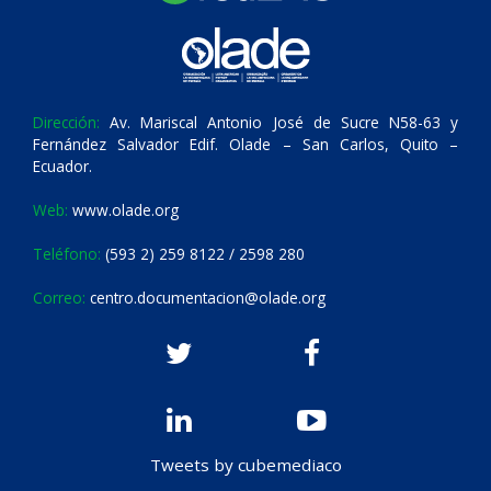
Dirección:
Av. Mariscal Antonio José de Sucre N58-63 y
Fernández Salvador Edif. Olade – San Carlos, Quito –
Ecuador.
Web:
www.olade.org
Teléfono:
(593 2) 259 8122 / 2598 280
Correo:
centro.documentacion@olade.org
Tweets by cubemediaco