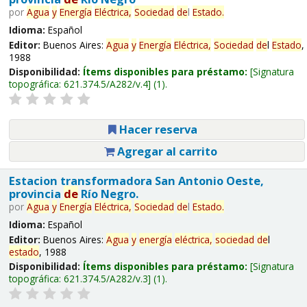
por
Agua
y
Energía
Eléctrica,
Sociedad
de
l
Estado
.
Idioma:
Español
Editor:
Buenos Aires:
Agua
y
Energía
Eléctrica,
Sociedad
de
l
Estado
,
1988
Disponibilidad:
Ítems disponibles para préstamo:
Signatura
topográfica:
621.374.5/A282/v.4
(1).
Hacer reserva
Agregar al carrito
Estacion transformadora San Antonio Oeste,
provincia
de
Río Negro.
por
Agua
y
Energía
Eléctrica,
Sociedad
de
l
Estado
.
Idioma:
Español
Editor:
Buenos Aires:
Agua
y
energía
eléctrica,
sociedad
de
l
estado
, 1988
Disponibilidad:
Ítems disponibles para préstamo:
Signatura
topográfica:
621.374.5/A282/v.3
(1).