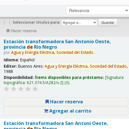
|
|
Seleccionar títulos para:
Hacer reserva
Estación transformadora San Antonio Oeste,
provincia
de
Río Negro
por
Agua
y
Energía
Eléctrica,
Sociedad
de
l
Estado
.
Idioma:
Español
Editor:
Buenos Aires:
Agua
y
Energía
Eléctrica,
Sociedad
de
l
Estado
,
1988
Disponibilidad:
Ítems disponibles para préstamo:
Signatura
topográfica:
621.374.5/A282/v.2
(3).
Hacer reserva
Agregar al carrito
Estación transformadora San Antoni Oeste,
provincia
de
Río Negro