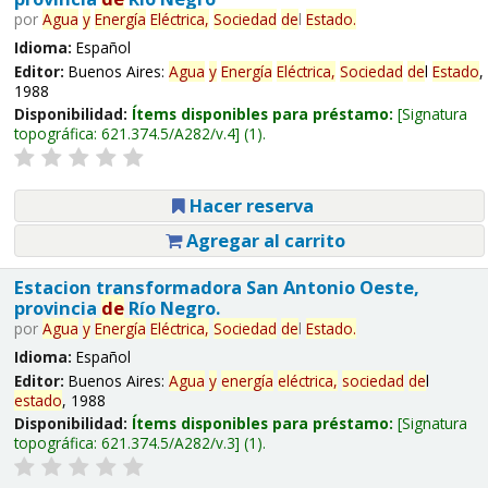
por
Agua
y
Energía
Eléctrica,
Sociedad
de
l
Estado
.
Idioma:
Español
Editor:
Buenos Aires:
Agua
y
Energía
Eléctrica,
Sociedad
de
l
Estado
,
1988
Disponibilidad:
Ítems disponibles para préstamo:
Signatura
topográfica:
621.374.5/A282/v.4
(1).
Hacer reserva
Agregar al carrito
Estacion transformadora San Antonio Oeste,
provincia
de
Río Negro.
por
Agua
y
Energía
Eléctrica,
Sociedad
de
l
Estado
.
Idioma:
Español
Editor:
Buenos Aires:
Agua
y
energía
eléctrica,
sociedad
de
l
estado
, 1988
Disponibilidad:
Ítems disponibles para préstamo:
Signatura
topográfica:
621.374.5/A282/v.3
(1).