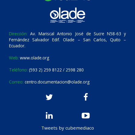
Dirección:
Av. Mariscal Antonio José de Sucre N58-63 y
Fernández Salvador Edif. Olade – San Carlos, Quito –
Ecuador.
Web:
www.olade.org
Teléfono:
(593 2) 259 8122 / 2598 280
Correo:
centro.documentacion@olade.org
Tweets by cubemediaco