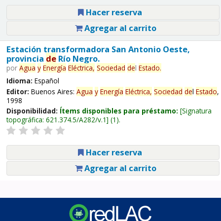
Hacer reserva
Agregar al carrito
Estación transformadora San Antonio Oeste,
provincia
de
Río Negro.
por
Agua
y
Energía
Eléctrica,
Sociedad
de
l
Estado
.
Idioma:
Español
Editor:
Buenos Aires:
Agua
y
Energía
Eléctrica,
Sociedad
de
l
Estado
,
1998
Disponibilidad:
Ítems disponibles para préstamo:
Signatura
topográfica:
621.374.5/A282/v.1
(1).
Hacer reserva
Agregar al carrito