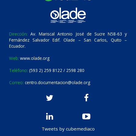
Dirección:
Av. Mariscal Antonio José de Sucre N58-63 y
Fernández Salvador Edif. Olade – San Carlos, Quito –
Ecuador.
Web:
www.olade.org
Teléfono:
(593 2) 259 8122 / 2598 280
Correo:
centro.documentacion@olade.org
Tweets by cubemediaco