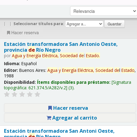
|
|
Seleccionar títulos para:
Hacer reserva
Estación transformadora San Antonio Oeste,
provincia
de
Río Negro
por
Agua
y
Energía
Eléctrica,
Sociedad
de
l
Estado
.
Idioma:
Español
Editor:
Buenos Aires:
Agua
y
Energía
Eléctrica,
Sociedad
de
l
Estado
,
1988
Disponibilidad:
Ítems disponibles para préstamo:
Signatura
topográfica:
621.374.5/A282/v.2
(3).
Hacer reserva
Agregar al carrito
Estación transformadora San Antoni Oeste,
provincia
de
Río Negro