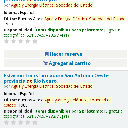
por
Agua
y
Energía
Eléctrica,
Sociedad
de
l
Estado
.
Idioma:
Español
Editor:
Buenos Aires:
Agua
y
Energía
Eléctrica,
Sociedad
de
l
Estado
,
1988
Disponibilidad:
Ítems disponibles para préstamo:
Signatura
topográfica:
621.374.5/A282/v.4
(1).
Hacer reserva
Agregar al carrito
Estacion transformadora San Antonio Oeste,
provincia
de
Río Negro.
por
Agua
y
Energía
Eléctrica,
Sociedad
de
l
Estado
.
Idioma:
Español
Editor:
Buenos Aires:
Agua
y
energía
eléctrica,
sociedad
de
l
estado
, 1988
Disponibilidad:
Ítems disponibles para préstamo:
Signatura
topográfica:
621.374.5/A282/v.3
(1).