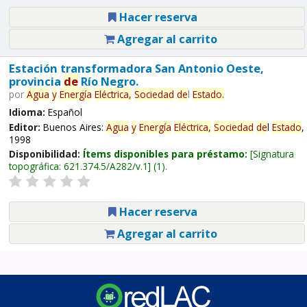
Hacer reserva
Agregar al carrito
Estación transformadora San Antonio Oeste,
provincia
de
Río Negro.
por
Agua
y
Energía
Eléctrica,
Sociedad
de
l
Estado
.
Idioma:
Español
Editor:
Buenos Aires:
Agua
y
Energía
Eléctrica,
Sociedad
de
l
Estado
,
1998
Disponibilidad:
Ítems disponibles para préstamo:
Signatura
topográfica:
621.374.5/A282/v.1
(1).
Hacer reserva
Agregar al carrito