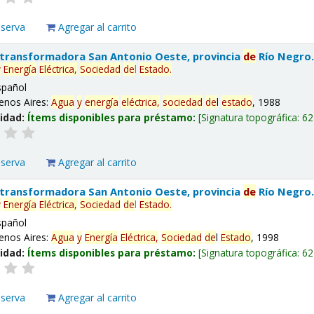
eserva
Agregar al carrito
 transformadora San Antonio Oeste, provincia
de
Río Negro
y
Energía
Eléctrica,
Sociedad
de
l
Estado
.
spañol
enos Aires:
Agua
y
energía
eléctrica,
sociedad
de
l
estado
, 1988
lidad:
Ítems disponibles para préstamo:
Signatura topográfica:
62
eserva
Agregar al carrito
 transformadora San Antonio Oeste, provincia
de
Río Negro
y
Energía
Eléctrica,
Sociedad
de
l
Estado
.
spañol
enos Aires:
Agua
y
Energía
Eléctrica,
Sociedad
de
l
Estado
, 1998
lidad:
Ítems disponibles para préstamo:
Signatura topográfica:
62
eserva
Agregar al carrito