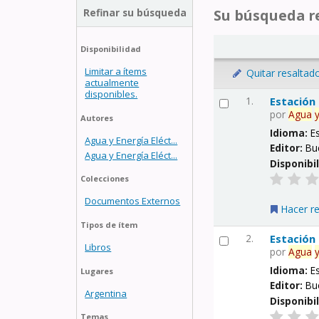
Refinar su búsqueda
Su búsqueda re
Disponibilidad
Limitar a ítems
Quitar resaltad
actualmente
disponibles.
1.
Estación
por
Agua
Autores
Idioma:
E
Agua y Energía Eléct...
Editor:
Bu
Agua y Energía Eléct...
Disponibi
Colecciones
Documentos Externos
Hacer r
Tipos de ítem
2.
Estación
Libros
por
Agua
Idioma:
E
Lugares
Editor:
Bu
Argentina
Disponibi
Temas