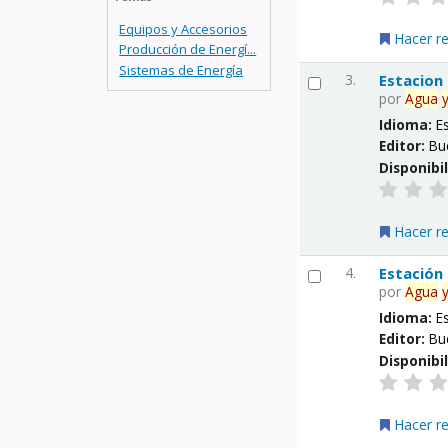
Equipos y Accesorios
Hacer r
Producción de Energí...
Sistemas de Energía
3.
Estacion
por
Agua
Idioma:
E
Editor:
Bu
Disponibi
Hacer r
4.
Estación
por
Agua
Idioma:
E
Editor:
Bu
Disponibi
Hacer r