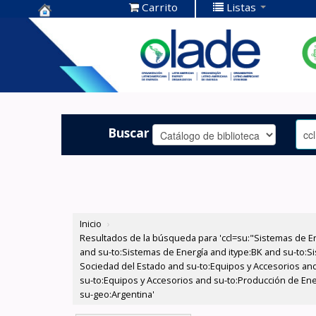
Carrito
Listas
Centro de
Documentación
OLADE -
Buscar
Inicio
›
Resultados de la búsqueda para 'ccl=su:"Sistemas de E
and su-to:Sistemas de Energía and itype:BK and su-to:Si
Sociedad del Estado and su-to:Equipos y Accesorios and
su-to:Equipos y Accesorios and su-to:Producción de Ener
su-geo:Argentina'