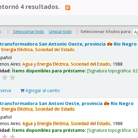
tornó 4 resultados.
|
Seleccionar todo
Limpiar todo
|
Seleccionar títulos para:
o
 transformadora San Antonio Oeste, provincia
de
Río Negro
y
Energía
Eléctrica,
Sociedad
de
l
Estado
.
spañol
enos Aires:
Agua
y
Energía
Eléctrica,
Sociedad
de
l
Estado
, 1988
lidad:
Ítems disponibles para préstamo:
Signatura topográfica:
62
eserva
Agregar al carrito
 transformadora San Antoni Oeste, provincia
de
Río Negro
y
Energía
Eléctrica,
Sociedad
de
l
Estado
.
spañol
enos Aires:
Agua
y
Energía
Eléctrica,
Sociedad
de
l
Estado
, 1988
lidad:
Ítems disponibles para préstamo:
Signatura topográfica:
62