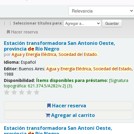
|
|
Seleccionar títulos para:
Hacer reserva
Estación transformadora San Antonio Oeste,
provincia
de
Río Negro
por
Agua
y
Energía
Eléctrica,
Sociedad
de
l
Estado
.
Idioma:
Español
Editor:
Buenos Aires:
Agua
y
Energía
Eléctrica,
Sociedad
de
l
Estado
,
1988
Disponibilidad:
Ítems disponibles para préstamo:
Signatura
topográfica:
621.374.5/A282/v.2
(3).
Hacer reserva
Agregar al carrito
Estación transformadora San Antoni Oeste,
provincia
de
Río Negro