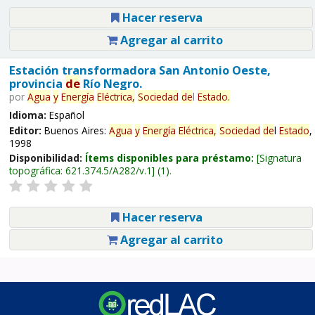
Hacer reserva
Agregar al carrito
Estación transformadora San Antonio Oeste,
provincia
de
Río Negro.
por
Agua
y
Energía
Eléctrica,
Sociedad
de
l
Estado
.
Idioma:
Español
Editor:
Buenos Aires:
Agua
y
Energía
Eléctrica,
Sociedad
de
l
Estado
,
1998
Disponibilidad:
Ítems disponibles para préstamo:
Signatura
topográfica:
621.374.5/A282/v.1
(1).
Hacer reserva
Agregar al carrito