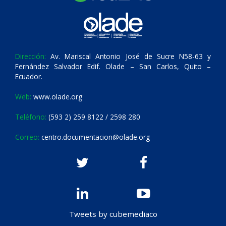
Dirección:
Av. Mariscal Antonio José de Sucre N58-63 y
Fernández Salvador Edif. Olade – San Carlos, Quito –
Ecuador.
Web:
www.olade.org
Teléfono:
(593 2) 259 8122 / 2598 280
Correo:
centro.documentacion@olade.org
Tweets by cubemediaco