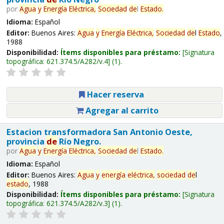
por
Agua
y
Energía
Eléctrica,
Sociedad
de
l
Estado
.
Idioma:
Español
Editor:
Buenos Aires:
Agua
y
Energía
Eléctrica,
Sociedad
de
l
Estado
,
1988
Disponibilidad:
Ítems disponibles para préstamo:
Signatura
topográfica:
621.374.5/A282/v.4
(1).
Hacer reserva
Agregar al carrito
Estacion transformadora San Antonio Oeste,
provincia
de
Río Negro.
por
Agua
y
Energía
Eléctrica,
Sociedad
de
l
Estado
.
Idioma:
Español
Editor:
Buenos Aires:
Agua
y
energía
eléctrica,
sociedad
de
l
estado
, 1988
Disponibilidad:
Ítems disponibles para préstamo:
Signatura
topográfica:
621.374.5/A282/v.3
(1).