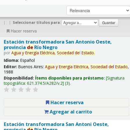
|
|
Seleccionar títulos para:
Hacer reserva
Estación transformadora San Antonio Oeste,
provincia
de
Río Negro
por
Agua
y
Energía
Eléctrica,
Sociedad
de
l
Estado
.
Idioma:
Español
Editor:
Buenos Aires:
Agua
y
Energía
Eléctrica,
Sociedad
de
l
Estado
,
1988
Disponibilidad:
Ítems disponibles para préstamo:
Signatura
topográfica:
621.374.5/A282/v.2
(3).
Hacer reserva
Agregar al carrito
Estación transformadora San Antoni Oeste,
provincia
de
Río Negro