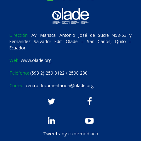
Dirección:
Av. Mariscal Antonio José de Sucre N58-63 y
Fernández Salvador Edif. Olade – San Carlos, Quito –
Ecuador.
Web:
www.olade.org
Teléfono:
(593 2) 259 8122 / 2598 280
Correo:
centro.documentacion@olade.org
Tweets by cubemediaco