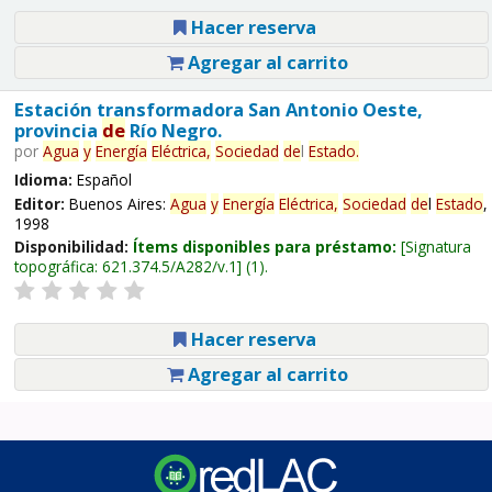
Hacer reserva
Agregar al carrito
Estación transformadora San Antonio Oeste,
provincia
de
Río Negro.
por
Agua
y
Energía
Eléctrica,
Sociedad
de
l
Estado
.
Idioma:
Español
Editor:
Buenos Aires:
Agua
y
Energía
Eléctrica,
Sociedad
de
l
Estado
,
1998
Disponibilidad:
Ítems disponibles para préstamo:
Signatura
topográfica:
621.374.5/A282/v.1
(1).
Hacer reserva
Agregar al carrito