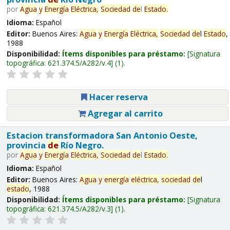
por
Agua
y
Energía
Eléctrica,
Sociedad
de
l
Estado
.
Idioma:
Español
Editor:
Buenos Aires:
Agua
y
Energía
Eléctrica,
Sociedad
de
l
Estado
,
1988
Disponibilidad:
Ítems disponibles para préstamo:
Signatura
topográfica:
621.374.5/A282/v.4
(1).
Hacer reserva
Agregar al carrito
Estacion transformadora San Antonio Oeste,
provincia
de
Río Negro.
por
Agua
y
Energía
Eléctrica,
Sociedad
de
l
Estado
.
Idioma:
Español
Editor:
Buenos Aires:
Agua
y
energía
eléctrica,
sociedad
de
l
estado
, 1988
Disponibilidad:
Ítems disponibles para préstamo:
Signatura
topográfica:
621.374.5/A282/v.3
(1).