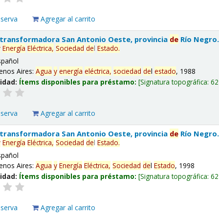
eserva
Agregar al carrito
 transformadora San Antonio Oeste, provincia
de
Río Negro
y
Energía
Eléctrica,
Sociedad
de
l
Estado
.
spañol
enos Aires:
Agua
y
energía
eléctrica,
sociedad
de
l
estado
, 1988
lidad:
Ítems disponibles para préstamo:
Signatura topográfica:
62
eserva
Agregar al carrito
 transformadora San Antonio Oeste, provincia
de
Río Negro
y
Energía
Eléctrica,
Sociedad
de
l
Estado
.
spañol
enos Aires:
Agua
y
Energía
Eléctrica,
Sociedad
de
l
Estado
, 1998
lidad:
Ítems disponibles para préstamo:
Signatura topográfica:
62
eserva
Agregar al carrito