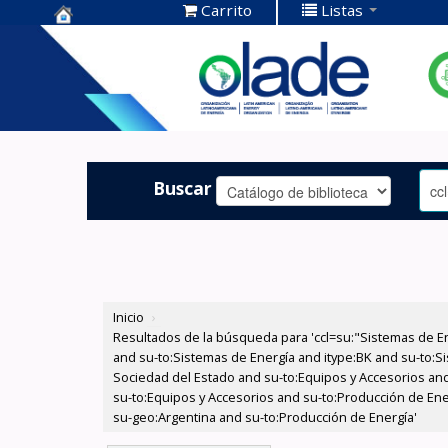
Carrito
Listas
Centro de
Documentación
OLADE -
Buscar
Inicio
›
Resultados de la búsqueda para 'ccl=su:"Sistemas de E
and su-to:Sistemas de Energía and itype:BK and su-to:Si
Sociedad del Estado and su-to:Equipos y Accesorios and
su-to:Equipos y Accesorios and su-to:Producción de Ener
su-geo:Argentina and su-to:Producción de Energía'