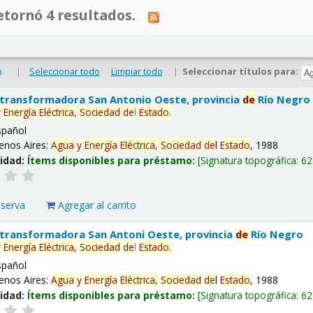
tornó 4 resultados.
|
Seleccionar todo
Limpiar todo
|
Seleccionar títulos para:
o
 transformadora San Antonio Oeste, provincia
de
Río Negro
y
Energía
Eléctrica,
Sociedad
de
l
Estado
.
spañol
enos Aires:
Agua
y
Energía
Eléctrica,
Sociedad
de
l
Estado
, 1988
lidad:
Ítems disponibles para préstamo:
Signatura topográfica:
62
eserva
Agregar al carrito
 transformadora San Antoni Oeste, provincia
de
Río Negro
y
Energía
Eléctrica,
Sociedad
de
l
Estado
.
spañol
enos Aires:
Agua
y
Energía
Eléctrica,
Sociedad
de
l
Estado
, 1988
lidad:
Ítems disponibles para préstamo:
Signatura topográfica:
62