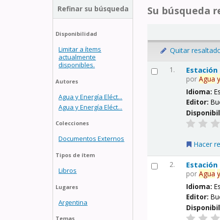
Refinar su búsqueda
Su búsqueda re
Disponibilidad
Limitar a ítems
Quitar resaltad
actualmente
disponibles.
1.
Estación
por
Agua
Autores
Idioma:
E
Agua y Energía Eléct...
Editor:
Bu
Agua y Energía Eléct...
Disponibi
Colecciones
Documentos Externos
Hacer r
Tipos de ítem
2.
Estación
Libros
por
Agua
Idioma:
E
Lugares
Editor:
Bu
Argentina
Disponibi
Temas