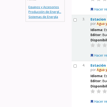
Equipos y Accesorios
Hacer r
Producción de Energí...
Sistemas de Energía
3.
Estacion
por
Agua
Idioma:
E
Editor:
Bu
Disponibi
Hacer r
4.
Estación
por
Agua
Idioma:
E
Editor:
Bu
Disponibi
Hacer r