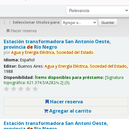
|
|
Seleccionar títulos para:
Hacer reserva
Estación transformadora San Antonio Oeste,
provincia
de
Río Negro
por
Agua
y
Energía
Eléctrica,
Sociedad
de
l
Estado
.
Idioma:
Español
Editor:
Buenos Aires:
Agua
y
Energía
Eléctrica,
Sociedad
de
l
Estado
,
1988
Disponibilidad:
Ítems disponibles para préstamo:
Signatura
topográfica:
621.374.5/A282/v.2
(3).
Hacer reserva
Agregar al carrito
Estación transformadora San Antoni Oeste,
provincia
de
Río Negro