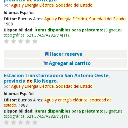
por
Agua
y
Energía
Eléctrica,
Sociedad
de
l
Estado
.
Idioma:
Español
Editor:
Buenos Aires:
Agua
y
Energía
Eléctrica,
Sociedad
de
l
Estado
,
1988
Disponibilidad:
Ítems disponibles para préstamo:
Signatura
topográfica:
621.374.5/A282/v.4
(1).
Hacer reserva
Agregar al carrito
Estacion transformadora San Antonio Oeste,
provincia
de
Río Negro.
por
Agua
y
Energía
Eléctrica,
Sociedad
de
l
Estado
.
Idioma:
Español
Editor:
Buenos Aires:
Agua
y
energía
eléctrica,
sociedad
de
l
estado
, 1988
Disponibilidad:
Ítems disponibles para préstamo:
Signatura
topográfica:
621.374.5/A282/v.3
(1).