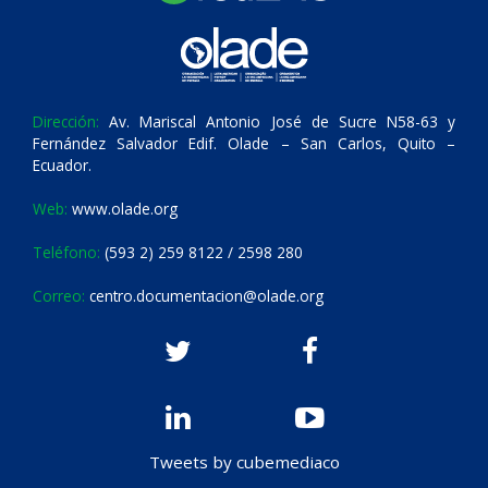
Dirección:
Av. Mariscal Antonio José de Sucre N58-63 y
Fernández Salvador Edif. Olade – San Carlos, Quito –
Ecuador.
Web:
www.olade.org
Teléfono:
(593 2) 259 8122 / 2598 280
Correo:
centro.documentacion@olade.org
Tweets by cubemediaco