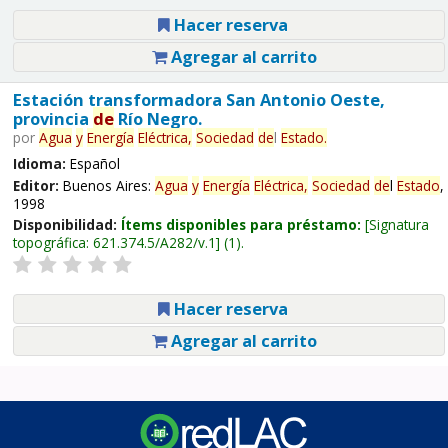
Hacer reserva
Agregar al carrito
Estación transformadora San Antonio Oeste,
provincia
de
Río Negro.
por
Agua
y
Energía
Eléctrica,
Sociedad
de
l
Estado
.
Idioma:
Español
Editor:
Buenos Aires:
Agua
y
Energía
Eléctrica,
Sociedad
de
l
Estado
,
1998
Disponibilidad:
Ítems disponibles para préstamo:
Signatura
topográfica:
621.374.5/A282/v.1
(1).
Hacer reserva
Agregar al carrito