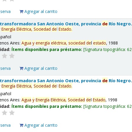
eserva
Agregar al carrito
 transformadora San Antonio Oeste, provincia
de
Río Negro
y
Energía
Eléctrica,
Sociedad
de
l
Estado
.
spañol
enos Aires:
Agua
y
energía
eléctrica,
sociedad
de
l
estado
, 1988
lidad:
Ítems disponibles para préstamo:
Signatura topográfica:
62
eserva
Agregar al carrito
 transformadora San Antonio Oeste, provincia
de
Río Negro
y
Energía
Eléctrica,
Sociedad
de
l
Estado
.
spañol
enos Aires:
Agua
y
Energía
Eléctrica,
Sociedad
de
l
Estado
, 1998
lidad:
Ítems disponibles para préstamo:
Signatura topográfica:
62
eserva
Agregar al carrito