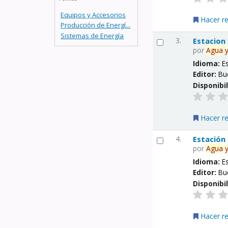
Equipos y Accesorios
Hacer r
Producción de Energí...
Sistemas de Energía
3.
Estacion
por
Agua
Idioma:
E
Editor:
Bu
Disponibi
Hacer r
4.
Estación
por
Agua
Idioma:
E
Editor:
Bu
Disponibi
Hacer r