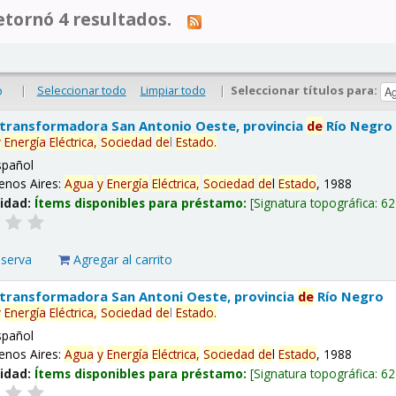
tornó 4 resultados.
|
Seleccionar todo
Limpiar todo
|
Seleccionar títulos para:
o
 transformadora San Antonio Oeste, provincia
de
Río Negro
y
Energía
Eléctrica,
Sociedad
de
l
Estado
.
spañol
enos Aires:
Agua
y
Energía
Eléctrica,
Sociedad
de
l
Estado
, 1988
lidad:
Ítems disponibles para préstamo:
Signatura topográfica:
62
eserva
Agregar al carrito
 transformadora San Antoni Oeste, provincia
de
Río Negro
y
Energía
Eléctrica,
Sociedad
de
l
Estado
.
spañol
enos Aires:
Agua
y
Energía
Eléctrica,
Sociedad
de
l
Estado
, 1988
lidad:
Ítems disponibles para préstamo:
Signatura topográfica:
62