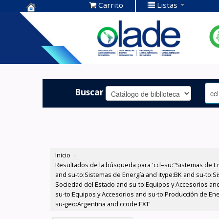
Carrito
Listas
Centro de
Documentación
OLADE -
Buscar
Inicio
›
Resultados de la búsqueda para 'ccl=su:"Sistemas de E
and su-to:Sistemas de Energía and itype:BK and su-to:Si
Sociedad del Estado and su-to:Equipos y Accesorios and
su-to:Equipos y Accesorios and su-to:Producción de Ener
su-geo:Argentina and ccode:EXT'