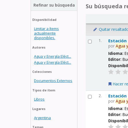
Refinar su búsqueda
Su búsqueda re
Disponibilidad
Limitar a ítems
Quitar resaltad
actualmente
disponibles.
1.
Estación
por
Agua
Autores
Idioma:
E
Agua y Energía Eléct...
Editor:
Bu
Agua y Energía Eléct...
Disponibi
Colecciones
Documentos Externos
Hacer r
Tipos de ítem
2.
Estación
Libros
por
Agua
Idioma:
E
Lugares
Editor:
Bu
Argentina
Disponibi
Temas