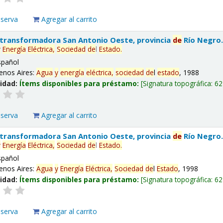
eserva
Agregar al carrito
 transformadora San Antonio Oeste, provincia
de
Río Negro
y
Energía
Eléctrica,
Sociedad
de
l
Estado
.
spañol
enos Aires:
Agua
y
energía
eléctrica,
sociedad
de
l
estado
, 1988
lidad:
Ítems disponibles para préstamo:
Signatura topográfica:
62
eserva
Agregar al carrito
 transformadora San Antonio Oeste, provincia
de
Río Negro
y
Energía
Eléctrica,
Sociedad
de
l
Estado
.
spañol
enos Aires:
Agua
y
Energía
Eléctrica,
Sociedad
de
l
Estado
, 1998
lidad:
Ítems disponibles para préstamo:
Signatura topográfica:
62
eserva
Agregar al carrito