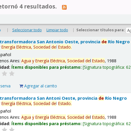
tornó 4 resultados.
|
Seleccionar todo
Limpiar todo
|
Seleccionar títulos para:
o
 transformadora San Antonio Oeste, provincia
de
Río Negro
y
Energía
Eléctrica,
Sociedad
de
l
Estado
.
spañol
enos Aires:
Agua
y
Energía
Eléctrica,
Sociedad
de
l
Estado
, 1988
lidad:
Ítems disponibles para préstamo:
Signatura topográfica:
62
eserva
Agregar al carrito
 transformadora San Antoni Oeste, provincia
de
Río Negro
y
Energía
Eléctrica,
Sociedad
de
l
Estado
.
spañol
enos Aires:
Agua
y
Energía
Eléctrica,
Sociedad
de
l
Estado
, 1988
lidad:
Ítems disponibles para préstamo:
Signatura topográfica:
62