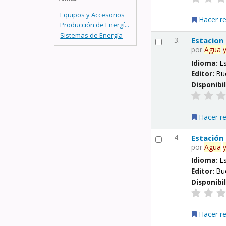
Equipos y Accesorios
Hacer r
Producción de Energí...
Sistemas de Energía
3.
Estacion
por
Agua
Idioma:
E
Editor:
Bu
Disponibi
Hacer r
4.
Estación
por
Agua
Idioma:
E
Editor:
Bu
Disponibi
Hacer r