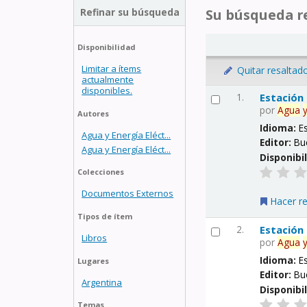
Refinar su búsqueda
Su búsqueda re
Disponibilidad
Limitar a ítems
Quitar resaltad
actualmente
disponibles.
1.
Estación
por
Agua
Autores
Idioma:
E
Agua y Energía Eléct...
Editor:
Bu
Agua y Energía Eléct...
Disponibi
Colecciones
Documentos Externos
Hacer r
Tipos de ítem
2.
Estación
Libros
por
Agua
Idioma:
E
Lugares
Editor:
Bu
Argentina
Disponibi
Temas