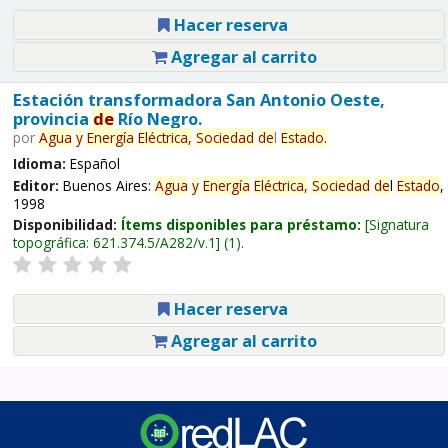
Hacer reserva
Agregar al carrito
Estación transformadora San Antonio Oeste,
provincia
de
Río Negro.
por
Agua
y
Energía
Eléctrica,
Sociedad
de
l
Estado
.
Idioma:
Español
Editor:
Buenos Aires:
Agua
y
Energía
Eléctrica,
Sociedad
de
l
Estado
,
1998
Disponibilidad:
Ítems disponibles para préstamo:
Signatura
topográfica:
621.374.5/A282/v.1
(1).
Hacer reserva
Agregar al carrito