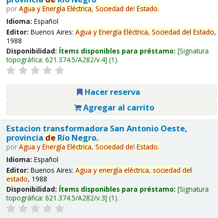
por
Agua
y
Energía
Eléctrica,
Sociedad
de
l
Estado
.
Idioma:
Español
Editor:
Buenos Aires:
Agua
y
Energía
Eléctrica,
Sociedad
de
l
Estado
,
1988
Disponibilidad:
Ítems disponibles para préstamo:
Signatura
topográfica:
621.374.5/A282/v.4
(1).
Hacer reserva
Agregar al carrito
Estacion transformadora San Antonio Oeste,
provincia
de
Río Negro.
por
Agua
y
Energía
Eléctrica,
Sociedad
de
l
Estado
.
Idioma:
Español
Editor:
Buenos Aires:
Agua
y
energía
eléctrica,
sociedad
de
l
estado
, 1988
Disponibilidad:
Ítems disponibles para préstamo:
Signatura
topográfica:
621.374.5/A282/v.3
(1).