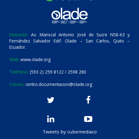
Dirección:
Av. Mariscal Antonio José de Sucre N58-63 y
Fernández Salvador Edif. Olade – San Carlos, Quito –
Ecuador.
Web:
www.olade.org
Teléfono:
(593 2) 259 8122 / 2598 280
Correo:
centro.documentacion@olade.org
Tweets by cubemediaco