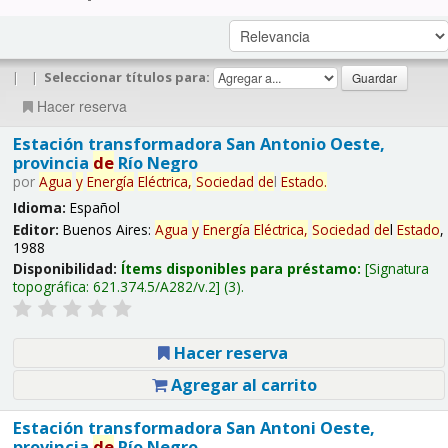
|
|
Seleccionar títulos para:
Hacer reserva
Estación transformadora San Antonio Oeste,
provincia
de
Río Negro
por
Agua
y
Energía
Eléctrica,
Sociedad
de
l
Estado
.
Idioma:
Español
Editor:
Buenos Aires:
Agua
y
Energía
Eléctrica,
Sociedad
de
l
Estado
,
1988
Disponibilidad:
Ítems disponibles para préstamo:
Signatura
topográfica:
621.374.5/A282/v.2
(3).
Hacer reserva
Agregar al carrito
Estación transformadora San Antoni Oeste,
provincia
de
Río Negro