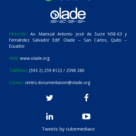
Dirección:
Av. Mariscal Antonio José de Sucre N58-63 y
Fernández Salvador Edif. Olade – San Carlos, Quito –
Ecuador.
Web:
www.olade.org
Teléfono:
(593 2) 259 8122 / 2598 280
Correo:
centro.documentacion@olade.org
Tweets by cubemediaco