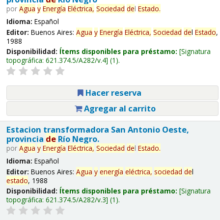
por
Agua
y
Energía
Eléctrica,
Sociedad
de
l
Estado
.
Idioma:
Español
Editor:
Buenos Aires:
Agua
y
Energía
Eléctrica,
Sociedad
de
l
Estado
,
1988
Disponibilidad:
Ítems disponibles para préstamo:
Signatura
topográfica:
621.374.5/A282/v.4
(1).
Hacer reserva
Agregar al carrito
Estacion transformadora San Antonio Oeste,
provincia
de
Río Negro.
por
Agua
y
Energía
Eléctrica,
Sociedad
de
l
Estado
.
Idioma:
Español
Editor:
Buenos Aires:
Agua
y
energía
eléctrica,
sociedad
de
l
estado
, 1988
Disponibilidad:
Ítems disponibles para préstamo:
Signatura
topográfica:
621.374.5/A282/v.3
(1).