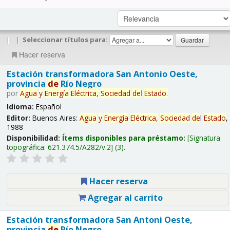
|
|
Seleccionar títulos para:
Hacer reserva
Estación transformadora San Antonio Oeste,
provincia
de
Río Negro
por
Agua
y
Energía
Eléctrica,
Sociedad
de
l
Estado
.
Idioma:
Español
Editor:
Buenos Aires:
Agua
y
Energía
Eléctrica,
Sociedad
de
l
Estado
,
1988
Disponibilidad:
Ítems disponibles para préstamo:
Signatura
topográfica:
621.374.5/A282/v.2
(3).
Hacer reserva
Agregar al carrito
Estación transformadora San Antoni Oeste,
provincia
de
Río Negro