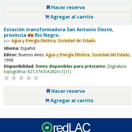
Hacer reserva
Agregar al carrito
Estación transformadora San Antonio Oeste,
provincia
de
Río Negro.
por
Agua
y
Energía
Eléctrica,
Sociedad
de
l
Estado
.
Idioma:
Español
Editor:
Buenos Aires:
Agua
y
Energía
Eléctrica,
Sociedad
de
l
Estado
,
1998
Disponibilidad:
Ítems disponibles para préstamo:
Signatura
topográfica:
621.374.5/A282/v.1
(1).
Hacer reserva
Agregar al carrito