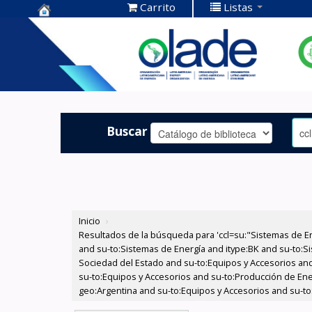
Carrito
Listas
Centro de
Documentación
OLADE -
Buscar
Inicio
›
Resultados de la búsqueda para 'ccl=su:"Sistemas de E
and su-to:Sistemas de Energía and itype:BK and su-to:Si
Sociedad del Estado and su-to:Equipos y Accesorios and
su-to:Equipos y Accesorios and su-to:Producción de Ener
geo:Argentina and su-to:Equipos y Accesorios and su-to