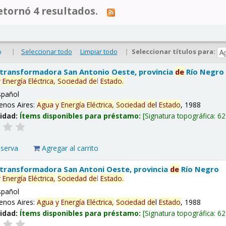
tornó 4 resultados.
|
Seleccionar todo
Limpiar todo
|
Seleccionar títulos para:
o
 transformadora San Antonio Oeste, provincia
de
Río Negro
y
Energía
Eléctrica,
Sociedad
de
l
Estado
.
spañol
enos Aires:
Agua
y
Energía
Eléctrica,
Sociedad
de
l
Estado
, 1988
lidad:
Ítems disponibles para préstamo:
Signatura topográfica:
62
eserva
Agregar al carrito
 transformadora San Antoni Oeste, provincia
de
Río Negro
y
Energía
Eléctrica,
Sociedad
de
l
Estado
.
spañol
enos Aires:
Agua
y
Energía
Eléctrica,
Sociedad
de
l
Estado
, 1988
lidad:
Ítems disponibles para préstamo:
Signatura topográfica:
62