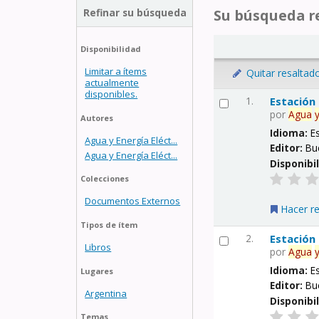
Refinar su búsqueda
Su búsqueda re
Disponibilidad
Limitar a ítems
Quitar resaltad
actualmente
disponibles.
1.
Estación
por
Agua
Autores
Idioma:
E
Agua y Energía Eléct...
Editor:
Bu
Agua y Energía Eléct...
Disponibi
Colecciones
Documentos Externos
Hacer r
Tipos de ítem
2.
Estación
Libros
por
Agua
Idioma:
E
Lugares
Editor:
Bu
Argentina
Disponibi
Temas