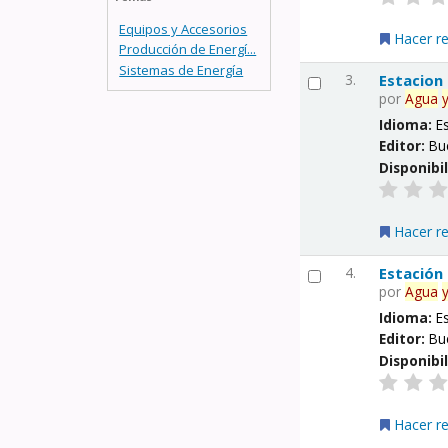
Equipos y Accesorios
Hacer r
Producción de Energí...
Sistemas de Energía
3.
Estacion
por
Agua
Idioma:
E
Editor:
Bu
Disponibi
Hacer r
4.
Estación
por
Agua
Idioma:
E
Editor:
Bu
Disponibi
Hacer r