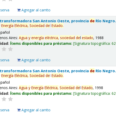
eserva
Agregar al carrito
 transformadora San Antonio Oeste, provincia
de
Río Negro
y
Energía
Eléctrica,
Sociedad
de
l
Estado
.
spañol
enos Aires:
Agua
y
energía
eléctrica,
sociedad
de
l
estado
, 1988
lidad:
Ítems disponibles para préstamo:
Signatura topográfica:
62
eserva
Agregar al carrito
 transformadora San Antonio Oeste, provincia
de
Río Negro
y
Energía
Eléctrica,
Sociedad
de
l
Estado
.
spañol
enos Aires:
Agua
y
Energía
Eléctrica,
Sociedad
de
l
Estado
, 1998
lidad:
Ítems disponibles para préstamo:
Signatura topográfica:
62
eserva
Agregar al carrito