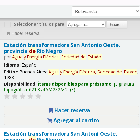
|
|
Seleccionar títulos para:
Hacer reserva
Estación transformadora San Antonio Oeste,
provincia
de
Río Negro
por
Agua
y
Energía
Eléctrica,
Sociedad
de
l
Estado
.
Idioma:
Español
Editor:
Buenos Aires:
Agua
y
Energía
Eléctrica,
Sociedad
de
l
Estado
,
1988
Disponibilidad:
Ítems disponibles para préstamo:
Signatura
topográfica:
621.374.5/A282/v.2
(3).
Hacer reserva
Agregar al carrito
Estación transformadora San Antoni Oeste,
provincia
de
Río Negro