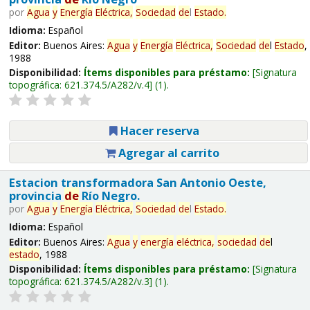
por
Agua
y
Energía
Eléctrica,
Sociedad
de
l
Estado
.
Idioma:
Español
Editor:
Buenos Aires:
Agua
y
Energía
Eléctrica,
Sociedad
de
l
Estado
,
1988
Disponibilidad:
Ítems disponibles para préstamo:
Signatura
topográfica:
621.374.5/A282/v.4
(1).
Hacer reserva
Agregar al carrito
Estacion transformadora San Antonio Oeste,
provincia
de
Río Negro.
por
Agua
y
Energía
Eléctrica,
Sociedad
de
l
Estado
.
Idioma:
Español
Editor:
Buenos Aires:
Agua
y
energía
eléctrica,
sociedad
de
l
estado
, 1988
Disponibilidad:
Ítems disponibles para préstamo:
Signatura
topográfica:
621.374.5/A282/v.3
(1).