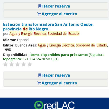
Hacer reserva
Agregar al carrito
Estación transformadora San Antonio Oeste,
provincia
de
Río Negro.
por
Agua
y
Energía
Eléctrica,
Sociedad
de
l
Estado
.
Idioma:
Español
Editor:
Buenos Aires:
Agua
y
Energía
Eléctrica,
Sociedad
de
l
Estado
,
1998
Disponibilidad:
Ítems disponibles para préstamo:
Signatura
topográfica:
621.374.5/A282/v.1
(1).
Hacer reserva
Agregar al carrito