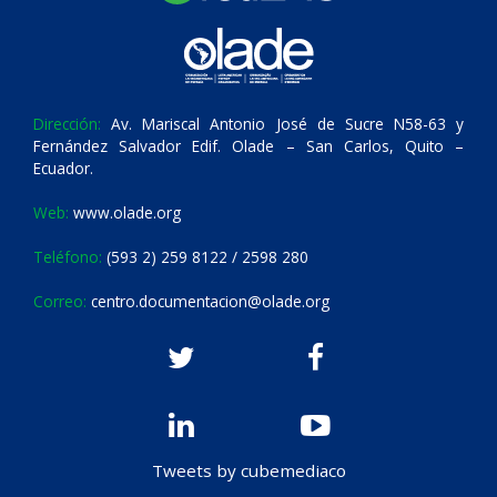
Dirección:
Av. Mariscal Antonio José de Sucre N58-63 y
Fernández Salvador Edif. Olade – San Carlos, Quito –
Ecuador.
Web:
www.olade.org
Teléfono:
(593 2) 259 8122 / 2598 280
Correo:
centro.documentacion@olade.org
Tweets by cubemediaco