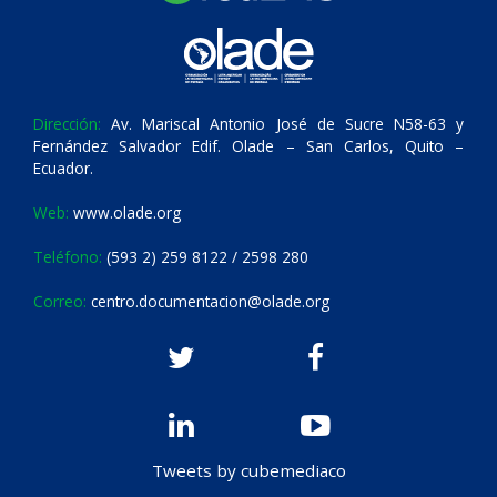
Dirección:
Av. Mariscal Antonio José de Sucre N58-63 y
Fernández Salvador Edif. Olade – San Carlos, Quito –
Ecuador.
Web:
www.olade.org
Teléfono:
(593 2) 259 8122 / 2598 280
Correo:
centro.documentacion@olade.org
Tweets by cubemediaco