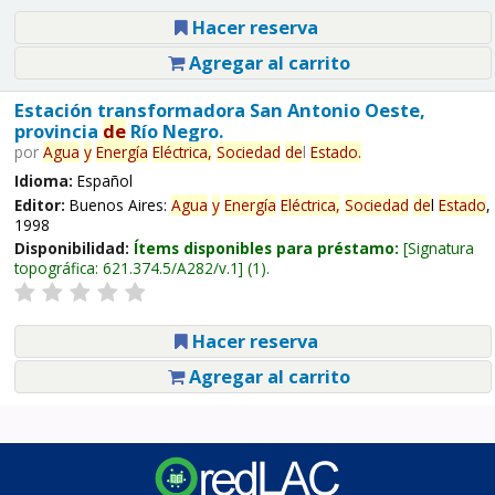
Hacer reserva
Agregar al carrito
Estación transformadora San Antonio Oeste,
provincia
de
Río Negro.
por
Agua
y
Energía
Eléctrica,
Sociedad
de
l
Estado
.
Idioma:
Español
Editor:
Buenos Aires:
Agua
y
Energía
Eléctrica,
Sociedad
de
l
Estado
,
1998
Disponibilidad:
Ítems disponibles para préstamo:
Signatura
topográfica:
621.374.5/A282/v.1
(1).
Hacer reserva
Agregar al carrito