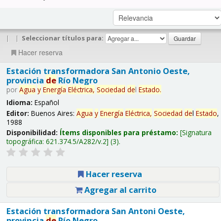
|
|
Seleccionar títulos para:
Hacer reserva
Estación transformadora San Antonio Oeste,
provincia
de
Río Negro
por
Agua
y
Energía
Eléctrica,
Sociedad
de
l
Estado
.
Idioma:
Español
Editor:
Buenos Aires:
Agua
y
Energía
Eléctrica,
Sociedad
de
l
Estado
,
1988
Disponibilidad:
Ítems disponibles para préstamo:
Signatura
topográfica:
621.374.5/A282/v.2
(3).
Hacer reserva
Agregar al carrito
Estación transformadora San Antoni Oeste,
provincia
de
Río Negro