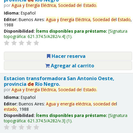
por
Agua
y
Energía
Eléctrica,
Sociedad
de
l
Estado
.
Idioma:
Español
Editor:
Buenos Aires:
Agua
y
Energía
Eléctrica,
Sociedad
de
l
Estado
,
1988
Disponibilidad:
Ítems disponibles para préstamo:
Signatura
topográfica:
621.374.5/A282/v.4
(1).
Hacer reserva
Agregar al carrito
Estacion transformadora San Antonio Oeste,
provincia
de
Río Negro.
por
Agua
y
Energía
Eléctrica,
Sociedad
de
l
Estado
.
Idioma:
Español
Editor:
Buenos Aires:
Agua
y
energía
eléctrica,
sociedad
de
l
estado
, 1988
Disponibilidad:
Ítems disponibles para préstamo:
Signatura
topográfica:
621.374.5/A282/v.3
(1).