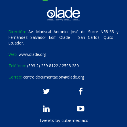
Dirección:
Av. Mariscal Antonio José de Sucre N58-63 y
Fernández Salvador Edif. Olade – San Carlos, Quito –
Ecuador.
Web:
www.olade.org
Teléfono:
(593 2) 259 8122 / 2598 280
Correo:
centro.documentacion@olade.org
Tweets by cubemediaco