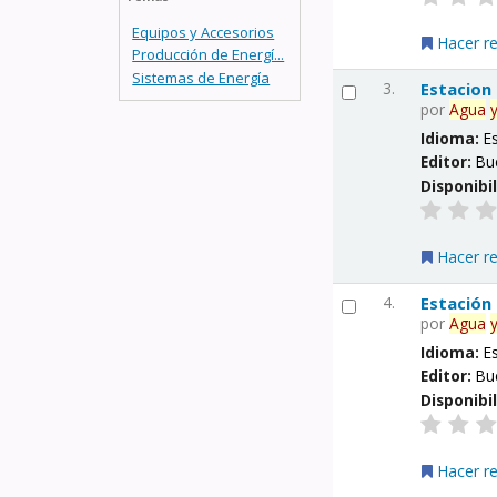
Equipos y Accesorios
Hacer r
Producción de Energí...
Sistemas de Energía
3.
Estacion
por
Agua
Idioma:
E
Editor:
Bu
Disponibi
Hacer r
4.
Estación
por
Agua
Idioma:
E
Editor:
Bu
Disponibi
Hacer r