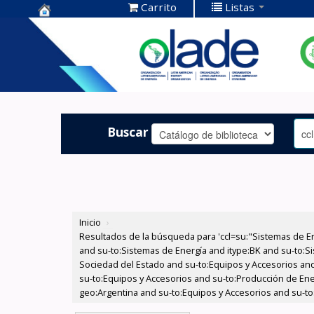
Carrito
Listas
Centro de
Documentación
OLADE -
Buscar
Inicio
›
Resultados de la búsqueda para 'ccl=su:"Sistemas de E
and su-to:Sistemas de Energía and itype:BK and su-to:Si
Sociedad del Estado and su-to:Equipos y Accesorios and
su-to:Equipos y Accesorios and su-to:Producción de Ener
geo:Argentina and su-to:Equipos y Accesorios and su-to