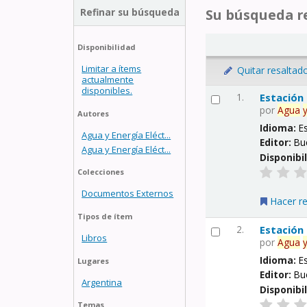
Refinar su búsqueda
Su búsqueda re
Disponibilidad
Limitar a ítems
Quitar resaltad
actualmente
disponibles.
1.
Estación
por
Agua
Autores
Idioma:
E
Agua y Energía Eléct...
Editor:
Bu
Agua y Energía Eléct...
Disponibi
Colecciones
Documentos Externos
Hacer r
Tipos de ítem
2.
Estación
Libros
por
Agua
Idioma:
E
Lugares
Editor:
Bu
Argentina
Disponibi
Temas