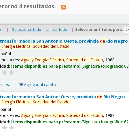
tornó 4 resultados.
|
Seleccionar todo
Limpiar todo
|
Seleccionar títulos para:
o
 transformadora San Antonio Oeste, provincia
de
Río Negro
y
Energía
Eléctrica,
Sociedad
de
l
Estado
.
spañol
enos Aires:
Agua
y
Energía
Eléctrica,
Sociedad
de
l
Estado
, 1988
lidad:
Ítems disponibles para préstamo:
Signatura topográfica:
62
eserva
Agregar al carrito
 transformadora San Antoni Oeste, provincia
de
Río Negro
y
Energía
Eléctrica,
Sociedad
de
l
Estado
.
spañol
enos Aires:
Agua
y
Energía
Eléctrica,
Sociedad
de
l
Estado
, 1988
lidad:
Ítems disponibles para préstamo:
Signatura topográfica:
62