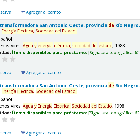
eserva
Agregar al carrito
 transformadora San Antonio Oeste, provincia
de
Río Negro
y
Energía
Eléctrica,
Sociedad
de
l
Estado
.
spañol
enos Aires:
Agua
y
energía
eléctrica,
sociedad
de
l
estado
, 1988
lidad:
Ítems disponibles para préstamo:
Signatura topográfica:
62
eserva
Agregar al carrito
 transformadora San Antonio Oeste, provincia
de
Río Negro
y
Energía
Eléctrica,
Sociedad
de
l
Estado
.
spañol
enos Aires:
Agua
y
Energía
Eléctrica,
Sociedad
de
l
Estado
, 1998
lidad:
Ítems disponibles para préstamo:
Signatura topográfica:
62
eserva
Agregar al carrito