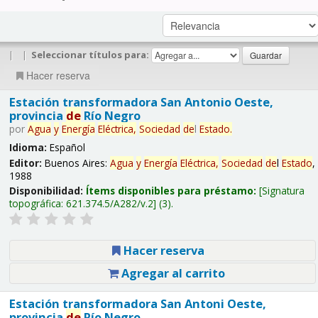
|
|
Seleccionar títulos para:
Hacer reserva
Estación transformadora San Antonio Oeste,
provincia
de
Río Negro
por
Agua
y
Energía
Eléctrica,
Sociedad
de
l
Estado
.
Idioma:
Español
Editor:
Buenos Aires:
Agua
y
Energía
Eléctrica,
Sociedad
de
l
Estado
,
1988
Disponibilidad:
Ítems disponibles para préstamo:
Signatura
topográfica:
621.374.5/A282/v.2
(3).
Hacer reserva
Agregar al carrito
Estación transformadora San Antoni Oeste,
provincia
de
Río Negro