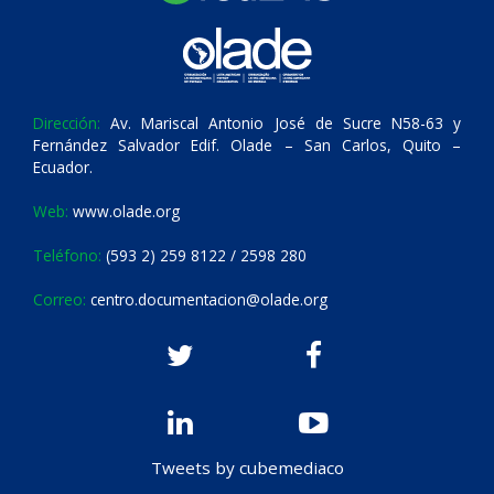
Dirección:
Av. Mariscal Antonio José de Sucre N58-63 y
Fernández Salvador Edif. Olade – San Carlos, Quito –
Ecuador.
Web:
www.olade.org
Teléfono:
(593 2) 259 8122 / 2598 280
Correo:
centro.documentacion@olade.org
Tweets by cubemediaco