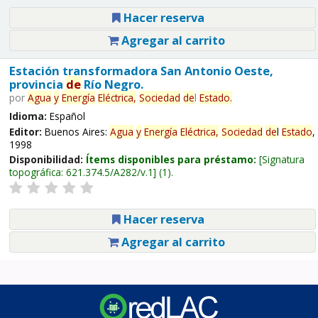
Hacer reserva
Agregar al carrito
Estación transformadora San Antonio Oeste,
provincia
de
Río Negro.
por
Agua
y
Energía
Eléctrica,
Sociedad
de
l
Estado
.
Idioma:
Español
Editor:
Buenos Aires:
Agua
y
Energía
Eléctrica,
Sociedad
de
l
Estado
,
1998
Disponibilidad:
Ítems disponibles para préstamo:
Signatura
topográfica:
621.374.5/A282/v.1
(1).
Hacer reserva
Agregar al carrito