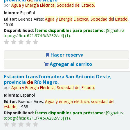
por
Agua
y
Energía
Eléctrica,
Sociedad
de
l
Estado
.
Idioma:
Español
Editor:
Buenos Aires:
Agua
y
Energía
Eléctrica,
Sociedad
de
l
Estado
,
1988
Disponibilidad:
Ítems disponibles para préstamo:
Signatura
topográfica:
621.374.5/A282/v.4
(1).
Hacer reserva
Agregar al carrito
Estacion transformadora San Antonio Oeste,
provincia
de
Río Negro.
por
Agua
y
Energía
Eléctrica,
Sociedad
de
l
Estado
.
Idioma:
Español
Editor:
Buenos Aires:
Agua
y
energía
eléctrica,
sociedad
de
l
estado
, 1988
Disponibilidad:
Ítems disponibles para préstamo:
Signatura
topográfica:
621.374.5/A282/v.3
(1).