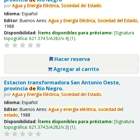
por
Agua
y
Energía
Eléctrica,
Sociedad
de
l
Estado
.
Idioma:
Español
Editor:
Buenos Aires:
Agua
y
Energía
Eléctrica,
Sociedad
de
l
Estado
,
1988
Disponibilidad:
Ítems disponibles para préstamo:
Signatura
topográfica:
621.374.5/A282/v.4
(1).
Hacer reserva
Agregar al carrito
Estacion transformadora San Antonio Oeste,
provincia
de
Río Negro.
por
Agua
y
Energía
Eléctrica,
Sociedad
de
l
Estado
.
Idioma:
Español
Editor:
Buenos Aires:
Agua
y
energía
eléctrica,
sociedad
de
l
estado
, 1988
Disponibilidad:
Ítems disponibles para préstamo:
Signatura
topográfica:
621.374.5/A282/v.3
(1).