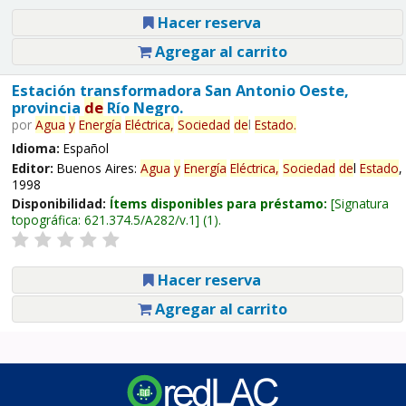
Hacer reserva
Agregar al carrito
Estación transformadora San Antonio Oeste,
provincia
de
Río Negro.
por
Agua
y
Energía
Eléctrica,
Sociedad
de
l
Estado
.
Idioma:
Español
Editor:
Buenos Aires:
Agua
y
Energía
Eléctrica,
Sociedad
de
l
Estado
,
1998
Disponibilidad:
Ítems disponibles para préstamo:
Signatura
topográfica:
621.374.5/A282/v.1
(1).
Hacer reserva
Agregar al carrito