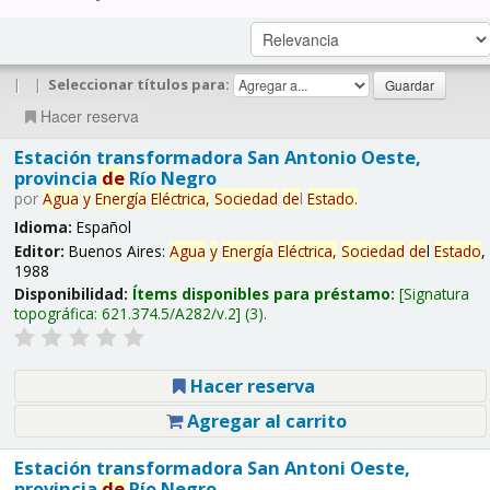
|
|
Seleccionar títulos para:
Hacer reserva
Estación transformadora San Antonio Oeste,
provincia
de
Río Negro
por
Agua
y
Energía
Eléctrica,
Sociedad
de
l
Estado
.
Idioma:
Español
Editor:
Buenos Aires:
Agua
y
Energía
Eléctrica,
Sociedad
de
l
Estado
,
1988
Disponibilidad:
Ítems disponibles para préstamo:
Signatura
topográfica:
621.374.5/A282/v.2
(3).
Hacer reserva
Agregar al carrito
Estación transformadora San Antoni Oeste,
provincia
de
Río Negro