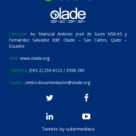
Dirección:
Av. Mariscal Antonio José de Sucre N58-63 y
Fernández Salvador Edif. Olade – San Carlos, Quito –
Ecuador.
Web:
www.olade.org
Teléfono:
(593 2) 259 8122 / 2598 280
Correo:
centro.documentacion@olade.org
Tweets by cubemediaco