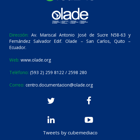
Dirección:
Av. Mariscal Antonio José de Sucre N58-63 y
Fernández Salvador Edif. Olade – San Carlos, Quito –
Ecuador.
Web:
www.olade.org
Teléfono:
(593 2) 259 8122 / 2598 280
Correo:
centro.documentacion@olade.org
Tweets by cubemediaco