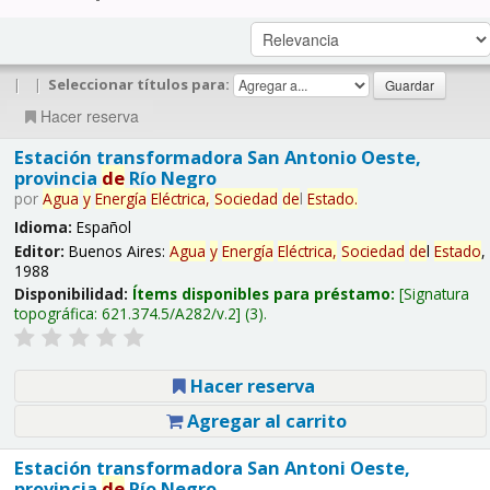
|
|
Seleccionar títulos para:
Hacer reserva
Estación transformadora San Antonio Oeste,
provincia
de
Río Negro
por
Agua
y
Energía
Eléctrica,
Sociedad
de
l
Estado
.
Idioma:
Español
Editor:
Buenos Aires:
Agua
y
Energía
Eléctrica,
Sociedad
de
l
Estado
,
1988
Disponibilidad:
Ítems disponibles para préstamo:
Signatura
topográfica:
621.374.5/A282/v.2
(3).
Hacer reserva
Agregar al carrito
Estación transformadora San Antoni Oeste,
provincia
de
Río Negro