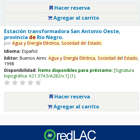
Hacer reserva
Agregar al carrito
Estación transformadora San Antonio Oeste,
provincia
de
Río Negro.
por
Agua
y
Energía
Eléctrica,
Sociedad
de
l
Estado
.
Idioma:
Español
Editor:
Buenos Aires:
Agua
y
Energía
Eléctrica,
Sociedad
de
l
Estado
,
1998
Disponibilidad:
Ítems disponibles para préstamo:
Signatura
topográfica:
621.374.5/A282/v.1
(1).
Hacer reserva
Agregar al carrito