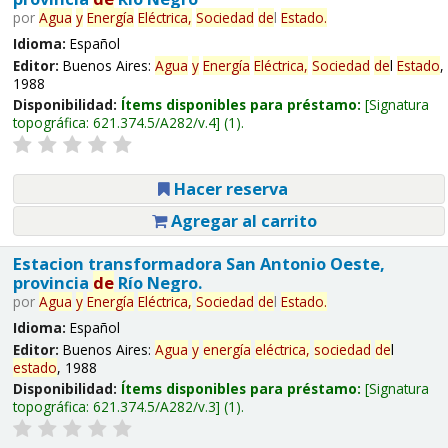
por
Agua
y
Energía
Eléctrica,
Sociedad
de
l
Estado
.
Idioma:
Español
Editor:
Buenos Aires:
Agua
y
Energía
Eléctrica,
Sociedad
de
l
Estado
,
1988
Disponibilidad:
Ítems disponibles para préstamo:
Signatura
topográfica:
621.374.5/A282/v.4
(1).
Hacer reserva
Agregar al carrito
Estacion transformadora San Antonio Oeste,
provincia
de
Río Negro.
por
Agua
y
Energía
Eléctrica,
Sociedad
de
l
Estado
.
Idioma:
Español
Editor:
Buenos Aires:
Agua
y
energía
eléctrica,
sociedad
de
l
estado
, 1988
Disponibilidad:
Ítems disponibles para préstamo:
Signatura
topográfica:
621.374.5/A282/v.3
(1).