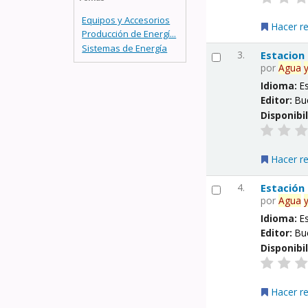
Equipos y Accesorios
Hacer r
Producción de Energí...
Sistemas de Energía
3.
Estacion
por
Agua
Idioma:
E
Editor:
Bu
Disponibi
Hacer r
4.
Estación
por
Agua
Idioma:
E
Editor:
Bu
Disponibi
Hacer r