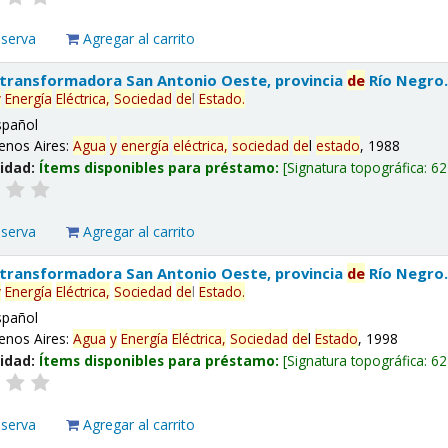
eserva
Agregar al carrito
 transformadora San Antonio Oeste, provincia
de
Río Negro
y
Energía
Eléctrica,
Sociedad
de
l
Estado
.
spañol
enos Aires:
Agua
y
energía
eléctrica,
sociedad
de
l
estado
, 1988
lidad:
Ítems disponibles para préstamo:
Signatura topográfica:
62
eserva
Agregar al carrito
 transformadora San Antonio Oeste, provincia
de
Río Negro
y
Energía
Eléctrica,
Sociedad
de
l
Estado
.
spañol
enos Aires:
Agua
y
Energía
Eléctrica,
Sociedad
de
l
Estado
, 1998
lidad:
Ítems disponibles para préstamo:
Signatura topográfica:
62
eserva
Agregar al carrito