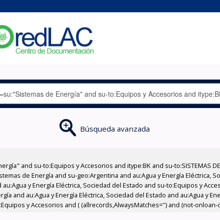
Búsqueda avanzada
nergía" and su-to:Equipos y Accesorios and itype:BK and su-to:SISTEMAS D
stemas de Energía and su-geo:Argentina and au:Agua y Energía Eléctrica, Soc
 au:Agua y Energía Eléctrica, Sociedad del Estado and su-to:Equipos y Acce
gía and au:Agua y Energía Eléctrica, Sociedad del Estado and au:Agua y Ener
quipos y Accesorios and ( (allrecords,AlwaysMatches='') and (not-onloan-co