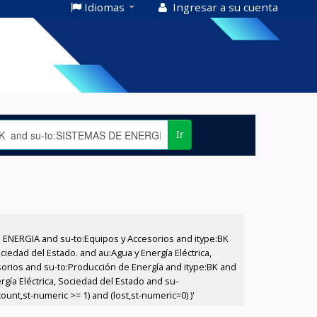
Idiomas
Ingresar a su cuenta
Ir
E ENERGIA and su-to:Equipos y Accesorios and itype:BK
iedad del Estado. and au:Agua y Energía Eléctrica,
sorios and su-to:Producción de Energía and itype:BK and
gía Eléctrica, Sociedad del Estado and su-
unt,st-numeric >= 1) and (lost,st-numeric=0) )'