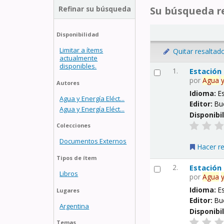
Refinar su búsqueda
Su búsqueda re
Disponibilidad
Limitar a ítems
Quitar resaltad
actualmente
disponibles.
1.
Estación
por
Agua
Autores
Idioma:
E
Agua y Energía Eléct...
Editor:
Bu
Agua y Energía Eléct...
Disponibi
Colecciones
Documentos Externos
Hacer r
Tipos de ítem
2.
Estación
Libros
por
Agua
Idioma:
E
Lugares
Editor:
Bu
Argentina
Disponibi
Temas