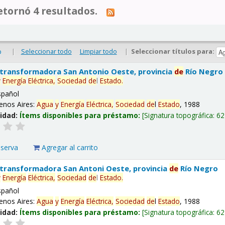
tornó 4 resultados.
|
Seleccionar todo
Limpiar todo
|
Seleccionar títulos para:
o
 transformadora San Antonio Oeste, provincia
de
Río Negro
y
Energía
Eléctrica,
Sociedad
de
l
Estado
.
spañol
enos Aires:
Agua
y
Energía
Eléctrica,
Sociedad
de
l
Estado
, 1988
lidad:
Ítems disponibles para préstamo:
Signatura topográfica:
62
eserva
Agregar al carrito
 transformadora San Antoni Oeste, provincia
de
Río Negro
y
Energía
Eléctrica,
Sociedad
de
l
Estado
.
spañol
enos Aires:
Agua
y
Energía
Eléctrica,
Sociedad
de
l
Estado
, 1988
lidad:
Ítems disponibles para préstamo:
Signatura topográfica:
62