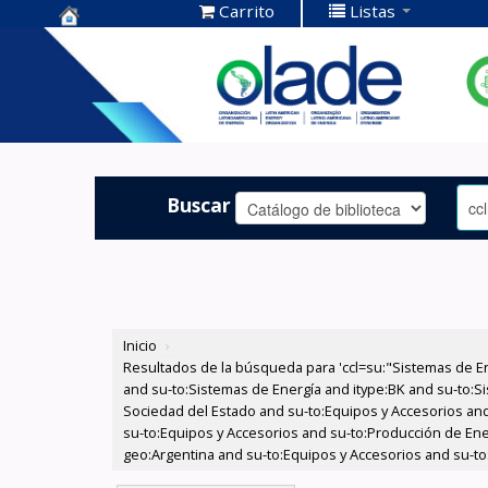
Carrito
Listas
Centro de
Documentación
OLADE -
Buscar
Inicio
›
Resultados de la búsqueda para 'ccl=su:"Sistemas de E
and su-to:Sistemas de Energía and itype:BK and su-to:Si
Sociedad del Estado and su-to:Equipos y Accesorios and
su-to:Equipos y Accesorios and su-to:Producción de Ener
geo:Argentina and su-to:Equipos y Accesorios and su-to:E