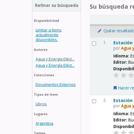
Refinar su búsqueda
Su búsqueda re
Disponibilidad
Limitar a ítems
Quitar resaltad
actualmente
disponibles.
1.
Estación
por
Agua
Autores
Idioma:
E
Agua y Energía Eléct...
Editor:
Bu
Agua y Energía Eléct...
Disponibi
Colecciones
Documentos Externos
Hacer r
Tipos de ítem
2.
Estación
Libros
por
Agua
Idioma:
E
Lugares
Editor:
Bu
Argentina
Disponibi
Temas