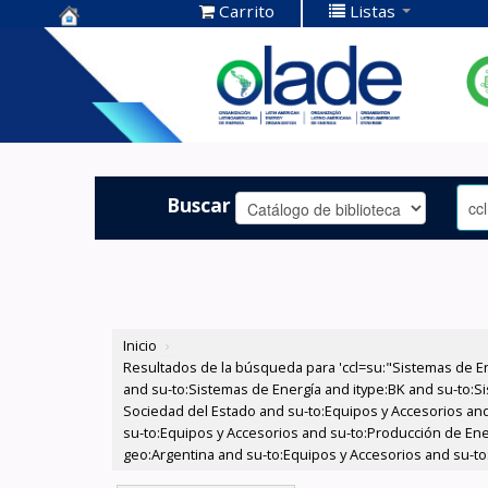
Carrito
Listas
Centro de
Documentación
OLADE -
Buscar
Inicio
›
Resultados de la búsqueda para 'ccl=su:"Sistemas de E
and su-to:Sistemas de Energía and itype:BK and su-to:Si
Sociedad del Estado and su-to:Equipos y Accesorios and
su-to:Equipos y Accesorios and su-to:Producción de Ener
geo:Argentina and su-to:Equipos y Accesorios and su-to:E