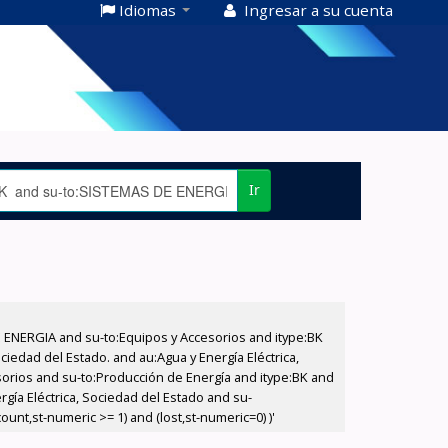
Idiomas
Ingresar a su cuenta
Ir
E ENERGIA and su-to:Equipos y Accesorios and itype:BK
iedad del Estado. and au:Agua y Energía Eléctrica,
sorios and su-to:Producción de Energía and itype:BK and
gía Eléctrica, Sociedad del Estado and su-
unt,st-numeric >= 1) and (lost,st-numeric=0) )'