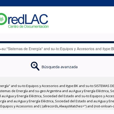
Búsqueda avanzada
nergía" and su-to:Equipos y Accesorios and itype:BK and su-to:SISTEMAS D
stemas de Energía and su-geo:Argentina and au:Agua y Energía Eléctrica, Soc
 au:Agua y Energía Eléctrica, Sociedad del Estado and su-to:Equipos y Acce
gía and au:Agua y Energía Eléctrica, Sociedad del Estado and au:Agua y Ener
quipos y Accesorios and ( (allrecords,AlwaysMatches='') and (not-onloan-co