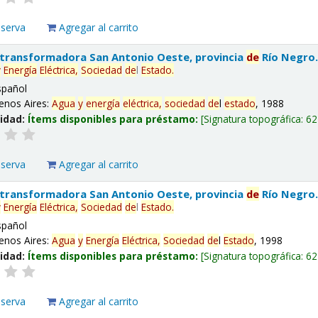
eserva
Agregar al carrito
 transformadora San Antonio Oeste, provincia
de
Río Negro
y
Energía
Eléctrica,
Sociedad
de
l
Estado
.
spañol
enos Aires:
Agua
y
energía
eléctrica,
sociedad
de
l
estado
, 1988
lidad:
Ítems disponibles para préstamo:
Signatura topográfica:
62
eserva
Agregar al carrito
 transformadora San Antonio Oeste, provincia
de
Río Negro
y
Energía
Eléctrica,
Sociedad
de
l
Estado
.
spañol
enos Aires:
Agua
y
Energía
Eléctrica,
Sociedad
de
l
Estado
, 1998
lidad:
Ítems disponibles para préstamo:
Signatura topográfica:
62
eserva
Agregar al carrito