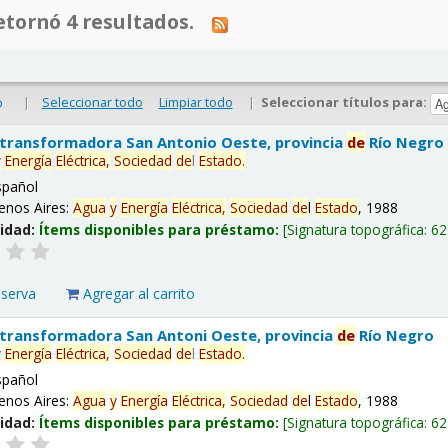
tornó 4 resultados.
|
Seleccionar todo
Limpiar todo
|
Seleccionar títulos para:
o
 transformadora San Antonio Oeste, provincia
de
Río Negro
y
Energía
Eléctrica,
Sociedad
de
l
Estado
.
spañol
enos Aires:
Agua
y
Energía
Eléctrica,
Sociedad
de
l
Estado
, 1988
lidad:
Ítems disponibles para préstamo:
Signatura topográfica:
62
eserva
Agregar al carrito
 transformadora San Antoni Oeste, provincia
de
Río Negro
y
Energía
Eléctrica,
Sociedad
de
l
Estado
.
spañol
enos Aires:
Agua
y
Energía
Eléctrica,
Sociedad
de
l
Estado
, 1988
lidad:
Ítems disponibles para préstamo:
Signatura topográfica:
62