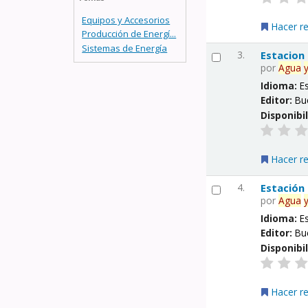
Equipos y Accesorios
Hacer r
Producción de Energí...
Sistemas de Energía
3.
Estacion
por
Agua
Idioma:
E
Editor:
Bu
Disponibi
Hacer r
4.
Estación
por
Agua
Idioma:
E
Editor:
Bu
Disponibi
Hacer r