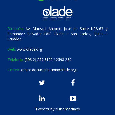
Dirección:
Av. Mariscal Antonio José de Sucre N58-63 y
Fernández Salvador Edif. Olade – San Carlos, Quito –
Ecuador.
Web:
www.olade.org
Teléfono:
(593 2) 259 8122 / 2598 280
Correo:
centro.documentacion@olade.org
Tweets by cubemediaco