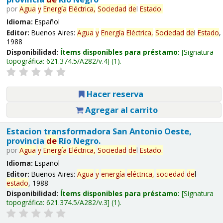
por
Agua
y
Energía
Eléctrica,
Sociedad
de
l
Estado
.
Idioma:
Español
Editor:
Buenos Aires:
Agua
y
Energía
Eléctrica,
Sociedad
de
l
Estado
,
1988
Disponibilidad:
Ítems disponibles para préstamo:
Signatura
topográfica:
621.374.5/A282/v.4
(1).
Hacer reserva
Agregar al carrito
Estacion transformadora San Antonio Oeste,
provincia
de
Río Negro.
por
Agua
y
Energía
Eléctrica,
Sociedad
de
l
Estado
.
Idioma:
Español
Editor:
Buenos Aires:
Agua
y
energía
eléctrica,
sociedad
de
l
estado
, 1988
Disponibilidad:
Ítems disponibles para préstamo:
Signatura
topográfica:
621.374.5/A282/v.3
(1).