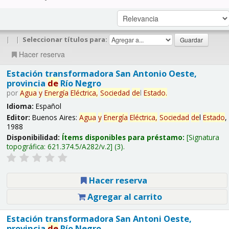
|
|
Seleccionar títulos para:
Hacer reserva
Estación transformadora San Antonio Oeste,
provincia
de
Río Negro
por
Agua
y
Energía
Eléctrica,
Sociedad
de
l
Estado
.
Idioma:
Español
Editor:
Buenos Aires:
Agua
y
Energía
Eléctrica,
Sociedad
de
l
Estado
,
1988
Disponibilidad:
Ítems disponibles para préstamo:
Signatura
topográfica:
621.374.5/A282/v.2
(3).
Hacer reserva
Agregar al carrito
Estación transformadora San Antoni Oeste,
provincia
de
Río Negro