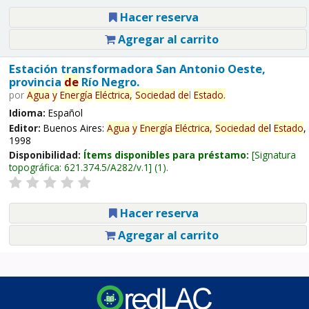
Hacer reserva
Agregar al carrito
Estación transformadora San Antonio Oeste,
provincia
de
Río Negro.
por
Agua
y
Energía
Eléctrica,
Sociedad
de
l
Estado
.
Idioma:
Español
Editor:
Buenos Aires:
Agua
y
Energía
Eléctrica,
Sociedad
de
l
Estado
,
1998
Disponibilidad:
Ítems disponibles para préstamo:
Signatura
topográfica:
621.374.5/A282/v.1
(1).
Hacer reserva
Agregar al carrito