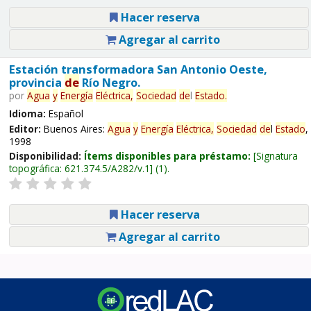
Hacer reserva
Agregar al carrito
Estación transformadora San Antonio Oeste,
provincia
de
Río Negro.
por
Agua
y
Energía
Eléctrica,
Sociedad
de
l
Estado
.
Idioma:
Español
Editor:
Buenos Aires:
Agua
y
Energía
Eléctrica,
Sociedad
de
l
Estado
,
1998
Disponibilidad:
Ítems disponibles para préstamo:
Signatura
topográfica:
621.374.5/A282/v.1
(1).
Hacer reserva
Agregar al carrito