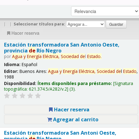
|
|
Seleccionar títulos para:
Hacer reserva
Estación transformadora San Antonio Oeste,
provincia
de
Río Negro
por
Agua
y
Energía
Eléctrica,
Sociedad
de
l
Estado
.
Idioma:
Español
Editor:
Buenos Aires:
Agua
y
Energía
Eléctrica,
Sociedad
de
l
Estado
,
1988
Disponibilidad:
Ítems disponibles para préstamo:
Signatura
topográfica:
621.374.5/A282/v.2
(3).
Hacer reserva
Agregar al carrito
Estación transformadora San Antoni Oeste,
provincia
de
Río Negro