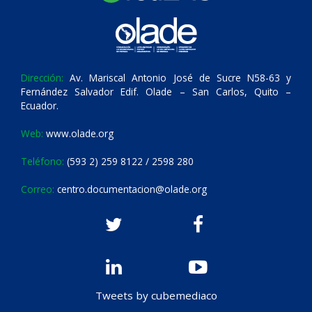
Dirección:
Av. Mariscal Antonio José de Sucre N58-63 y
Fernández Salvador Edif. Olade – San Carlos, Quito –
Ecuador.
Web:
www.olade.org
Teléfono:
(593 2) 259 8122 / 2598 280
Correo:
centro.documentacion@olade.org
Tweets by cubemediaco