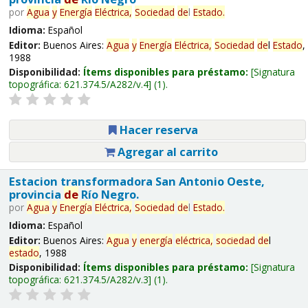
por
Agua
y
Energía
Eléctrica,
Sociedad
de
l
Estado
.
Idioma:
Español
Editor:
Buenos Aires:
Agua
y
Energía
Eléctrica,
Sociedad
de
l
Estado
,
1988
Disponibilidad:
Ítems disponibles para préstamo:
Signatura
topográfica:
621.374.5/A282/v.4
(1).
Hacer reserva
Agregar al carrito
Estacion transformadora San Antonio Oeste,
provincia
de
Río Negro.
por
Agua
y
Energía
Eléctrica,
Sociedad
de
l
Estado
.
Idioma:
Español
Editor:
Buenos Aires:
Agua
y
energía
eléctrica,
sociedad
de
l
estado
, 1988
Disponibilidad:
Ítems disponibles para préstamo:
Signatura
topográfica:
621.374.5/A282/v.3
(1).