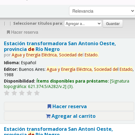
|
|
Seleccionar títulos para:
Hacer reserva
Estación transformadora San Antonio Oeste,
provincia
de
Río Negro
por
Agua
y
Energía
Eléctrica,
Sociedad
de
l
Estado
.
Idioma:
Español
Editor:
Buenos Aires:
Agua
y
Energía
Eléctrica,
Sociedad
de
l
Estado
,
1988
Disponibilidad:
Ítems disponibles para préstamo:
Signatura
topográfica:
621.374.5/A282/v.2
(3).
Hacer reserva
Agregar al carrito
Estación transformadora San Antoni Oeste,
provincia
de
Río Negro