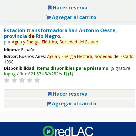
Hacer reserva
Agregar al carrito
Estación transformadora San Antonio Oeste,
provincia
de
Río Negro.
por
Agua
y
Energía
Eléctrica,
Sociedad
de
l
Estado
.
Idioma:
Español
Editor:
Buenos Aires:
Agua
y
Energía
Eléctrica,
Sociedad
de
l
Estado
,
1998
Disponibilidad:
Ítems disponibles para préstamo:
Signatura
topográfica:
621.374.5/A282/v.1
(1).
Hacer reserva
Agregar al carrito