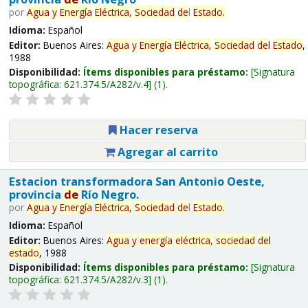
por
Agua
y
Energía
Eléctrica,
Sociedad
de
l
Estado
.
Idioma:
Español
Editor:
Buenos Aires:
Agua
y
Energía
Eléctrica,
Sociedad
de
l
Estado
,
1988
Disponibilidad:
Ítems disponibles para préstamo:
Signatura
topográfica:
621.374.5/A282/v.4
(1).
Hacer reserva
Agregar al carrito
Estacion transformadora San Antonio Oeste,
provincia
de
Río Negro.
por
Agua
y
Energía
Eléctrica,
Sociedad
de
l
Estado
.
Idioma:
Español
Editor:
Buenos Aires:
Agua
y
energía
eléctrica,
sociedad
de
l
estado
, 1988
Disponibilidad:
Ítems disponibles para préstamo:
Signatura
topográfica:
621.374.5/A282/v.3
(1).