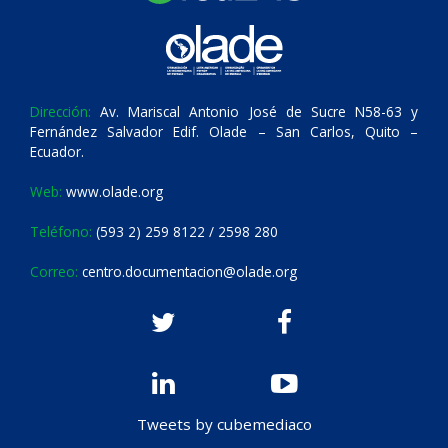
Dirección:
Av. Mariscal Antonio José de Sucre N58-63 y
Fernández Salvador Edif. Olade – San Carlos, Quito –
Ecuador.
Web:
www.olade.org
Teléfono:
(593 2) 259 8122 / 2598 280
Correo:
centro.documentacion@olade.org
Tweets by cubemediaco