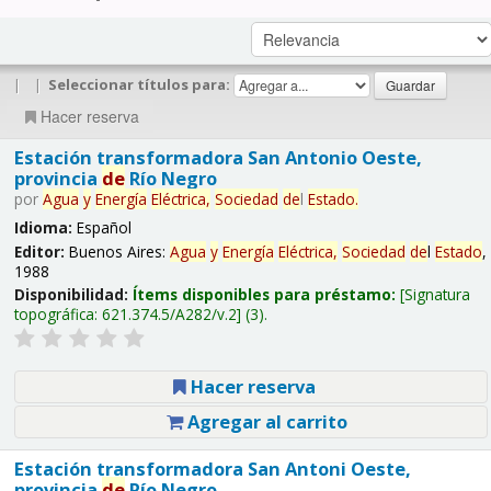
|
|
Seleccionar títulos para:
Hacer reserva
Estación transformadora San Antonio Oeste,
provincia
de
Río Negro
por
Agua
y
Energía
Eléctrica,
Sociedad
de
l
Estado
.
Idioma:
Español
Editor:
Buenos Aires:
Agua
y
Energía
Eléctrica,
Sociedad
de
l
Estado
,
1988
Disponibilidad:
Ítems disponibles para préstamo:
Signatura
topográfica:
621.374.5/A282/v.2
(3).
Hacer reserva
Agregar al carrito
Estación transformadora San Antoni Oeste,
provincia
de
Río Negro