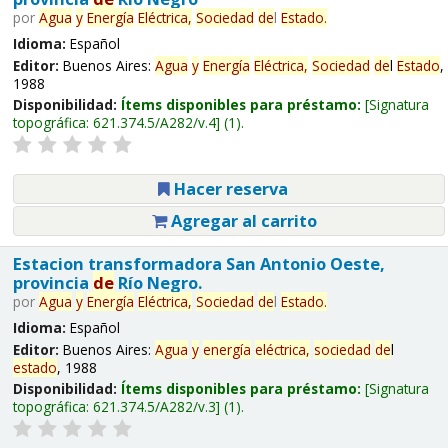
por
Agua
y
Energía
Eléctrica,
Sociedad
de
l
Estado
.
Idioma:
Español
Editor:
Buenos Aires:
Agua
y
Energía
Eléctrica,
Sociedad
de
l
Estado
,
1988
Disponibilidad:
Ítems disponibles para préstamo:
Signatura
topográfica:
621.374.5/A282/v.4
(1).
Hacer reserva
Agregar al carrito
Estacion transformadora San Antonio Oeste,
provincia
de
Río Negro.
por
Agua
y
Energía
Eléctrica,
Sociedad
de
l
Estado
.
Idioma:
Español
Editor:
Buenos Aires:
Agua
y
energía
eléctrica,
sociedad
de
l
estado
, 1988
Disponibilidad:
Ítems disponibles para préstamo:
Signatura
topográfica:
621.374.5/A282/v.3
(1).