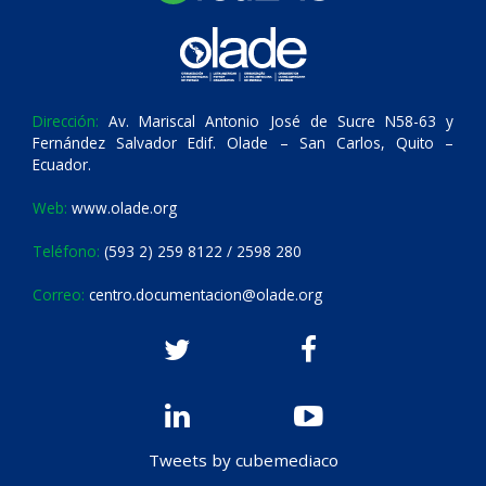
Dirección:
Av. Mariscal Antonio José de Sucre N58-63 y
Fernández Salvador Edif. Olade – San Carlos, Quito –
Ecuador.
Web:
www.olade.org
Teléfono:
(593 2) 259 8122 / 2598 280
Correo:
centro.documentacion@olade.org
Tweets by cubemediaco