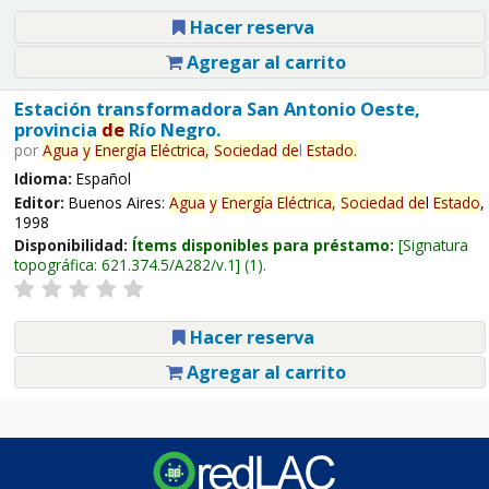
Hacer reserva
Agregar al carrito
Estación transformadora San Antonio Oeste,
provincia
de
Río Negro.
por
Agua
y
Energía
Eléctrica,
Sociedad
de
l
Estado
.
Idioma:
Español
Editor:
Buenos Aires:
Agua
y
Energía
Eléctrica,
Sociedad
de
l
Estado
,
1998
Disponibilidad:
Ítems disponibles para préstamo:
Signatura
topográfica:
621.374.5/A282/v.1
(1).
Hacer reserva
Agregar al carrito