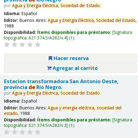
por
Agua
y
Energía
Eléctrica,
Sociedad
de
l
Estado
.
Idioma:
Español
Editor:
Buenos Aires:
Agua
y
Energía
Eléctrica,
Sociedad
de
l
Estado
,
1988
Disponibilidad:
Ítems disponibles para préstamo:
Signatura
topográfica:
621.374.5/A282/v.4
(1).
Hacer reserva
Agregar al carrito
Estacion transformadora San Antonio Oeste,
provincia
de
Río Negro.
por
Agua
y
Energía
Eléctrica,
Sociedad
de
l
Estado
.
Idioma:
Español
Editor:
Buenos Aires:
Agua
y
energía
eléctrica,
sociedad
de
l
estado
, 1988
Disponibilidad:
Ítems disponibles para préstamo:
Signatura
topográfica:
621.374.5/A282/v.3
(1).