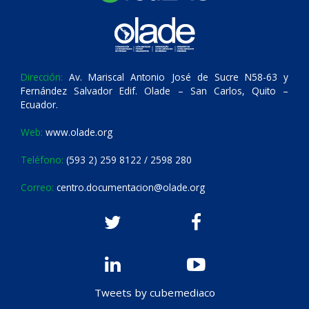
Dirección:
Av. Mariscal Antonio José de Sucre N58-63 y
Fernández Salvador Edif. Olade – San Carlos, Quito –
Ecuador.
Web:
www.olade.org
Teléfono:
(593 2) 259 8122 / 2598 280
Correo:
centro.documentacion@olade.org
Tweets by cubemediaco