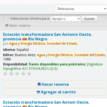
|
|
Seleccionar títulos para:
Hacer reserva
Estación transformadora San Antonio Oeste,
provincia
de
Río Negro
por
Agua
y
Energía
Eléctrica,
Sociedad
de
l
Estado
.
Idioma:
Español
Editor:
Buenos Aires:
Agua
y
Energía
Eléctrica,
Sociedad
de
l
Estado
,
1988
Disponibilidad:
Ítems disponibles para préstamo:
Signatura
topográfica:
621.374.5/A282/v.2
(3).
Hacer reserva
Agregar al carrito
Estación transformadora San Antoni Oeste,
provincia
de
Río Negro