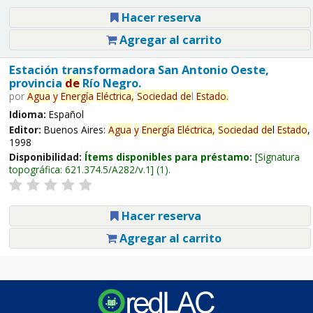
Hacer reserva
Agregar al carrito
Estación transformadora San Antonio Oeste,
provincia
de
Río Negro.
por
Agua
y
Energía
Eléctrica,
Sociedad
de
l
Estado
.
Idioma:
Español
Editor:
Buenos Aires:
Agua
y
Energía
Eléctrica,
Sociedad
de
l
Estado
,
1998
Disponibilidad:
Ítems disponibles para préstamo:
Signatura
topográfica:
621.374.5/A282/v.1
(1).
Hacer reserva
Agregar al carrito