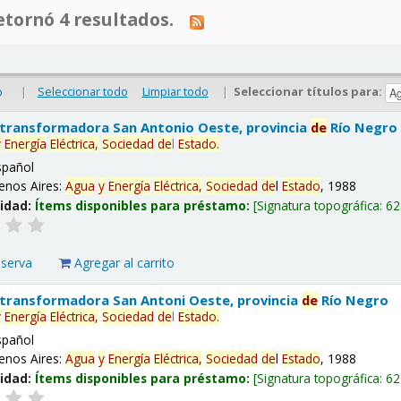
tornó 4 resultados.
|
Seleccionar todo
Limpiar todo
|
Seleccionar títulos para:
o
 transformadora San Antonio Oeste, provincia
de
Río Negro
y
Energía
Eléctrica,
Sociedad
de
l
Estado
.
spañol
enos Aires:
Agua
y
Energía
Eléctrica,
Sociedad
de
l
Estado
, 1988
lidad:
Ítems disponibles para préstamo:
Signatura topográfica:
62
eserva
Agregar al carrito
 transformadora San Antoni Oeste, provincia
de
Río Negro
y
Energía
Eléctrica,
Sociedad
de
l
Estado
.
spañol
enos Aires:
Agua
y
Energía
Eléctrica,
Sociedad
de
l
Estado
, 1988
lidad:
Ítems disponibles para préstamo:
Signatura topográfica:
62