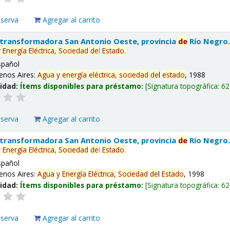
eserva
Agregar al carrito
 transformadora San Antonio Oeste, provincia
de
Río Negro
y
Energía
Eléctrica,
Sociedad
de
l
Estado
.
spañol
enos Aires:
Agua
y
energía
eléctrica,
sociedad
de
l
estado
, 1988
lidad:
Ítems disponibles para préstamo:
Signatura topográfica:
62
eserva
Agregar al carrito
 transformadora San Antonio Oeste, provincia
de
Río Negro
y
Energía
Eléctrica,
Sociedad
de
l
Estado
.
spañol
enos Aires:
Agua
y
Energía
Eléctrica,
Sociedad
de
l
Estado
, 1998
lidad:
Ítems disponibles para préstamo:
Signatura topográfica:
62
eserva
Agregar al carrito