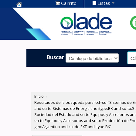
Carrito
Listas
Centro de
Documentación
OLADE -
Buscar
Inicio
›
Resultados de la búsqueda para 'ccl=su:"Sistemas de E
and su-to:Sistemas de Energía and itype:BK and su-to:Si
Sociedad del Estado and su-to:Equipos y Accesorios and
su-to:Equipos y Accesorios and su-to:Producción de Ener
geo:Argentina and ccode:EXT and itype:BK'