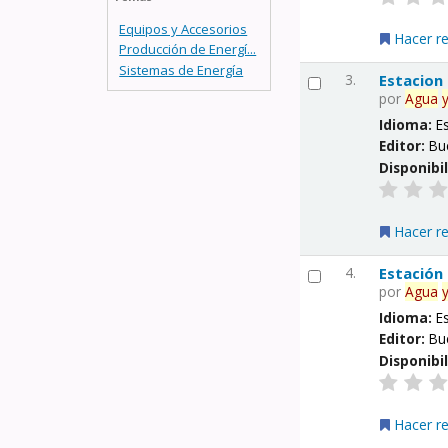
Equipos y Accesorios
Hacer r
Producción de Energí...
Sistemas de Energía
3.
Estacion
por
Agua
Idioma:
E
Editor:
Bu
Disponibi
Hacer r
4.
Estación
por
Agua
Idioma:
E
Editor:
Bu
Disponibi
Hacer r