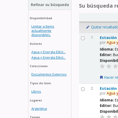
Refinar su búsqueda
Su búsqueda re
Disponibilidad
Limitar a ítems
Quitar resaltad
actualmente
disponibles.
1.
Estación
por
Agua
Autores
Idioma:
E
Agua y Energía Eléct...
Editor:
Bu
Agua y Energía Eléct...
Disponibi
Colecciones
Documentos Externos
Hacer r
Tipos de ítem
2.
Estación
Libros
por
Agua
Idioma:
E
Lugares
Editor:
Bu
Argentina
Disponibi
Temas