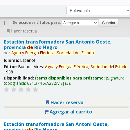
|
|
Seleccionar títulos para:
Hacer reserva
Estación transformadora San Antonio Oeste,
provincia
de
Río Negro
por
Agua
y
Energía
Eléctrica,
Sociedad
de
l
Estado
.
Idioma:
Español
Editor:
Buenos Aires:
Agua
y
Energía
Eléctrica,
Sociedad
de
l
Estado
,
1988
Disponibilidad:
Ítems disponibles para préstamo:
Signatura
topográfica:
621.374.5/A282/v.2
(3).
Hacer reserva
Agregar al carrito
Estación transformadora San Antoni Oeste,
provincia
de
Río Negro