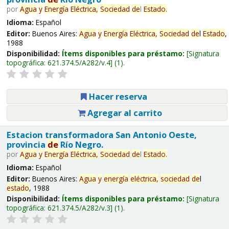
por
Agua
y
Energía
Eléctrica,
Sociedad
de
l
Estado
.
Idioma:
Español
Editor:
Buenos Aires:
Agua
y
Energía
Eléctrica,
Sociedad
de
l
Estado
,
1988
Disponibilidad:
Ítems disponibles para préstamo:
Signatura
topográfica:
621.374.5/A282/v.4
(1).
Hacer reserva
Agregar al carrito
Estacion transformadora San Antonio Oeste,
provincia
de
Río Negro.
por
Agua
y
Energía
Eléctrica,
Sociedad
de
l
Estado
.
Idioma:
Español
Editor:
Buenos Aires:
Agua
y
energía
eléctrica,
sociedad
de
l
estado
, 1988
Disponibilidad:
Ítems disponibles para préstamo:
Signatura
topográfica:
621.374.5/A282/v.3
(1).