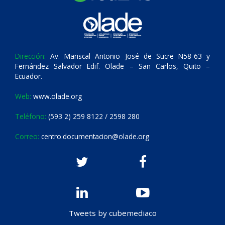
Dirección:
Av. Mariscal Antonio José de Sucre N58-63 y
Fernández Salvador Edif. Olade – San Carlos, Quito –
Ecuador.
Web:
www.olade.org
Teléfono:
(593 2) 259 8122 / 2598 280
Correo:
centro.documentacion@olade.org
Tweets by cubemediaco