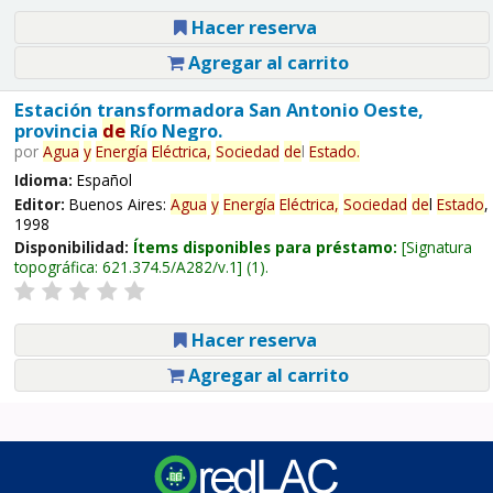
Hacer reserva
Agregar al carrito
Estación transformadora San Antonio Oeste,
provincia
de
Río Negro.
por
Agua
y
Energía
Eléctrica,
Sociedad
de
l
Estado
.
Idioma:
Español
Editor:
Buenos Aires:
Agua
y
Energía
Eléctrica,
Sociedad
de
l
Estado
,
1998
Disponibilidad:
Ítems disponibles para préstamo:
Signatura
topográfica:
621.374.5/A282/v.1
(1).
Hacer reserva
Agregar al carrito