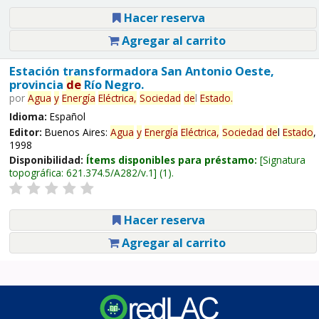
Hacer reserva
Agregar al carrito
Estación transformadora San Antonio Oeste,
provincia
de
Río Negro.
por
Agua
y
Energía
Eléctrica,
Sociedad
de
l
Estado
.
Idioma:
Español
Editor:
Buenos Aires:
Agua
y
Energía
Eléctrica,
Sociedad
de
l
Estado
,
1998
Disponibilidad:
Ítems disponibles para préstamo:
Signatura
topográfica:
621.374.5/A282/v.1
(1).
Hacer reserva
Agregar al carrito