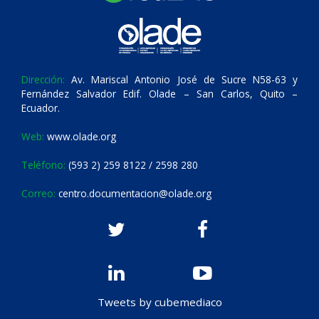
Dirección:
Av. Mariscal Antonio José de Sucre N58-63 y
Fernández Salvador Edif. Olade – San Carlos, Quito –
Ecuador.
Web:
www.olade.org
Teléfono:
(593 2) 259 8122 / 2598 280
Correo:
centro.documentacion@olade.org
Tweets by cubemediaco