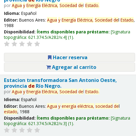
por
Agua
y
Energía
Eléctrica,
Sociedad
de
l
Estado
.
Idioma:
Español
Editor:
Buenos Aires:
Agua
y
Energía
Eléctrica,
Sociedad
de
l
Estado
,
1988
Disponibilidad:
Ítems disponibles para préstamo:
Signatura
topográfica:
621.374.5/A282/v.4
(1).
Hacer reserva
Agregar al carrito
Estacion transformadora San Antonio Oeste,
provincia
de
Río Negro.
por
Agua
y
Energía
Eléctrica,
Sociedad
de
l
Estado
.
Idioma:
Español
Editor:
Buenos Aires:
Agua
y
energía
eléctrica,
sociedad
de
l
estado
, 1988
Disponibilidad:
Ítems disponibles para préstamo:
Signatura
topográfica:
621.374.5/A282/v.3
(1).