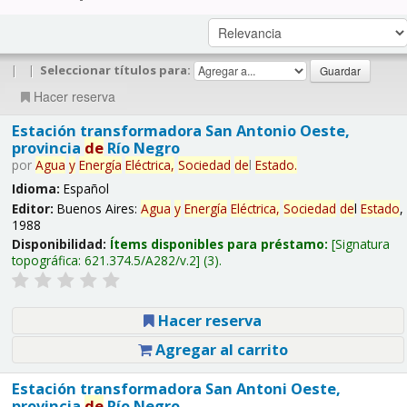
|
|
Seleccionar títulos para:
Hacer reserva
Estación transformadora San Antonio Oeste,
provincia
de
Río Negro
por
Agua
y
Energía
Eléctrica,
Sociedad
de
l
Estado
.
Idioma:
Español
Editor:
Buenos Aires:
Agua
y
Energía
Eléctrica,
Sociedad
de
l
Estado
,
1988
Disponibilidad:
Ítems disponibles para préstamo:
Signatura
topográfica:
621.374.5/A282/v.2
(3).
Hacer reserva
Agregar al carrito
Estación transformadora San Antoni Oeste,
provincia
de
Río Negro