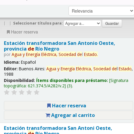
|
|
Seleccionar títulos para:
Hacer reserva
Estación transformadora San Antonio Oeste,
provincia
de
Río Negro
por
Agua
y
Energía
Eléctrica,
Sociedad
de
l
Estado
.
Idioma:
Español
Editor:
Buenos Aires:
Agua
y
Energía
Eléctrica,
Sociedad
de
l
Estado
,
1988
Disponibilidad:
Ítems disponibles para préstamo:
Signatura
topográfica:
621.374.5/A282/v.2
(3).
Hacer reserva
Agregar al carrito
Estación transformadora San Antoni Oeste,
provincia
de
Río Negro