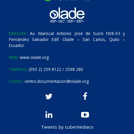
Dirección:
Av. Mariscal Antonio José de Sucre N58-63 y
Fernández Salvador Edif. Olade – San Carlos, Quito –
Ecuador.
Web:
www.olade.org
Teléfono:
(593 2) 259 8122 / 2598 280
Correo:
centro.documentacion@olade.org
Tweets by cubemediaco