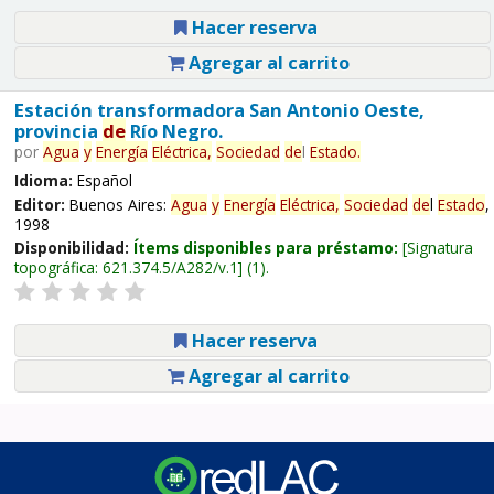
Hacer reserva
Agregar al carrito
Estación transformadora San Antonio Oeste,
provincia
de
Río Negro.
por
Agua
y
Energía
Eléctrica,
Sociedad
de
l
Estado
.
Idioma:
Español
Editor:
Buenos Aires:
Agua
y
Energía
Eléctrica,
Sociedad
de
l
Estado
,
1998
Disponibilidad:
Ítems disponibles para préstamo:
Signatura
topográfica:
621.374.5/A282/v.1
(1).
Hacer reserva
Agregar al carrito