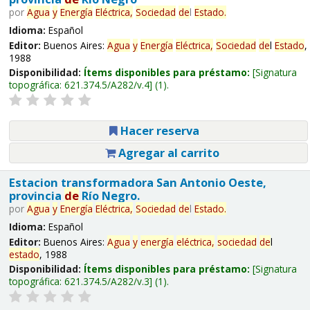
por
Agua
y
Energía
Eléctrica,
Sociedad
de
l
Estado
.
Idioma:
Español
Editor:
Buenos Aires:
Agua
y
Energía
Eléctrica,
Sociedad
de
l
Estado
,
1988
Disponibilidad:
Ítems disponibles para préstamo:
Signatura
topográfica:
621.374.5/A282/v.4
(1).
Hacer reserva
Agregar al carrito
Estacion transformadora San Antonio Oeste,
provincia
de
Río Negro.
por
Agua
y
Energía
Eléctrica,
Sociedad
de
l
Estado
.
Idioma:
Español
Editor:
Buenos Aires:
Agua
y
energía
eléctrica,
sociedad
de
l
estado
, 1988
Disponibilidad:
Ítems disponibles para préstamo:
Signatura
topográfica:
621.374.5/A282/v.3
(1).