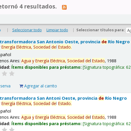
tornó 4 resultados.
|
Seleccionar todo
Limpiar todo
|
Seleccionar títulos para:
o
 transformadora San Antonio Oeste, provincia
de
Río Negro
y
Energía
Eléctrica,
Sociedad
de
l
Estado
.
spañol
enos Aires:
Agua
y
Energía
Eléctrica,
Sociedad
de
l
Estado
, 1988
lidad:
Ítems disponibles para préstamo:
Signatura topográfica:
62
eserva
Agregar al carrito
 transformadora San Antoni Oeste, provincia
de
Río Negro
y
Energía
Eléctrica,
Sociedad
de
l
Estado
.
spañol
enos Aires:
Agua
y
Energía
Eléctrica,
Sociedad
de
l
Estado
, 1988
lidad:
Ítems disponibles para préstamo:
Signatura topográfica:
62