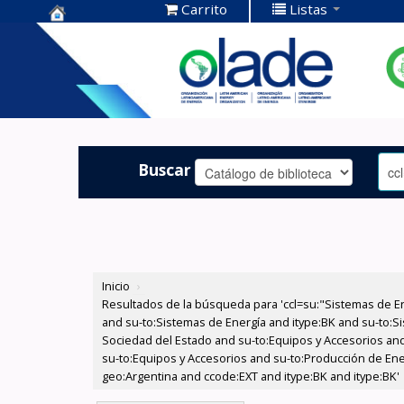
Carrito
Listas
Centro de
Documentación
OLADE -
Buscar
Inicio
›
Resultados de la búsqueda para 'ccl=su:"Sistemas de E
and su-to:Sistemas de Energía and itype:BK and su-to:Si
Sociedad del Estado and su-to:Equipos y Accesorios and
su-to:Equipos y Accesorios and su-to:Producción de Ener
geo:Argentina and ccode:EXT and itype:BK and itype:BK'