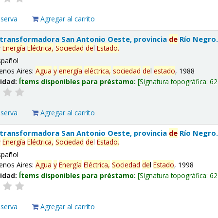
eserva
Agregar al carrito
 transformadora San Antonio Oeste, provincia
de
Río Negro
y
Energía
Eléctrica,
Sociedad
de
l
Estado
.
spañol
enos Aires:
Agua
y
energía
eléctrica,
sociedad
de
l
estado
, 1988
lidad:
Ítems disponibles para préstamo:
Signatura topográfica:
62
eserva
Agregar al carrito
 transformadora San Antonio Oeste, provincia
de
Río Negro
y
Energía
Eléctrica,
Sociedad
de
l
Estado
.
spañol
enos Aires:
Agua
y
Energía
Eléctrica,
Sociedad
de
l
Estado
, 1998
lidad:
Ítems disponibles para préstamo:
Signatura topográfica:
62
eserva
Agregar al carrito