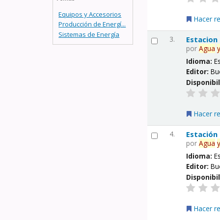
Equipos y Accesorios
Hacer r
Producción de Energí...
Sistemas de Energía
3.
Estacion
por
Agua
Idioma:
E
Editor:
Bu
Disponibi
Hacer r
4.
Estación
por
Agua
Idioma:
E
Editor:
Bu
Disponibi
Hacer r