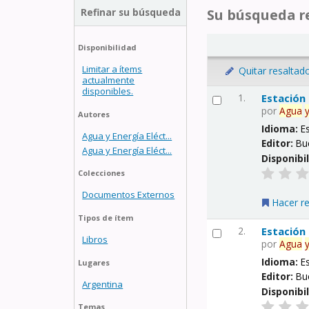
Refinar su búsqueda
Su búsqueda re
Disponibilidad
Limitar a ítems
Quitar resaltad
actualmente
disponibles.
1.
Estación
por
Agua
Autores
Idioma:
E
Agua y Energía Eléct...
Editor:
Bu
Agua y Energía Eléct...
Disponibi
Colecciones
Documentos Externos
Hacer r
Tipos de ítem
2.
Estación
Libros
por
Agua
Idioma:
E
Lugares
Editor:
Bu
Argentina
Disponibi
Temas