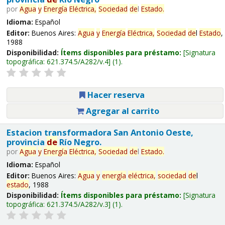
por
Agua
y
Energía
Eléctrica,
Sociedad
de
l
Estado
.
Idioma:
Español
Editor:
Buenos Aires:
Agua
y
Energía
Eléctrica,
Sociedad
de
l
Estado
,
1988
Disponibilidad:
Ítems disponibles para préstamo:
Signatura
topográfica:
621.374.5/A282/v.4
(1).
Hacer reserva
Agregar al carrito
Estacion transformadora San Antonio Oeste,
provincia
de
Río Negro.
por
Agua
y
Energía
Eléctrica,
Sociedad
de
l
Estado
.
Idioma:
Español
Editor:
Buenos Aires:
Agua
y
energía
eléctrica,
sociedad
de
l
estado
, 1988
Disponibilidad:
Ítems disponibles para préstamo:
Signatura
topográfica:
621.374.5/A282/v.3
(1).