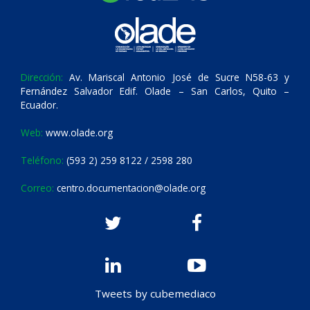
Dirección:
Av. Mariscal Antonio José de Sucre N58-63 y
Fernández Salvador Edif. Olade – San Carlos, Quito –
Ecuador.
Web:
www.olade.org
Teléfono:
(593 2) 259 8122 / 2598 280
Correo:
centro.documentacion@olade.org
Tweets by cubemediaco