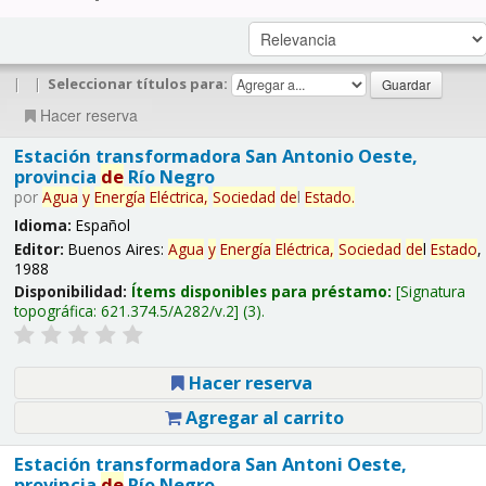
|
|
Seleccionar títulos para:
Hacer reserva
Estación transformadora San Antonio Oeste,
provincia
de
Río Negro
por
Agua
y
Energía
Eléctrica,
Sociedad
de
l
Estado
.
Idioma:
Español
Editor:
Buenos Aires:
Agua
y
Energía
Eléctrica,
Sociedad
de
l
Estado
,
1988
Disponibilidad:
Ítems disponibles para préstamo:
Signatura
topográfica:
621.374.5/A282/v.2
(3).
Hacer reserva
Agregar al carrito
Estación transformadora San Antoni Oeste,
provincia
de
Río Negro