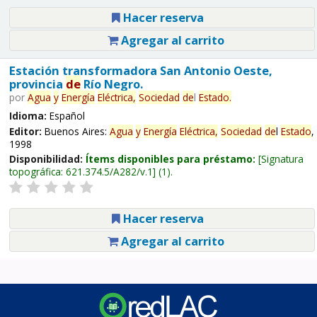
Hacer reserva
Agregar al carrito
Estación transformadora San Antonio Oeste,
provincia
de
Río Negro.
por
Agua
y
Energía
Eléctrica,
Sociedad
de
l
Estado
.
Idioma:
Español
Editor:
Buenos Aires:
Agua
y
Energía
Eléctrica,
Sociedad
de
l
Estado
,
1998
Disponibilidad:
Ítems disponibles para préstamo:
Signatura
topográfica:
621.374.5/A282/v.1
(1).
Hacer reserva
Agregar al carrito