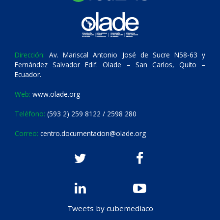
Dirección:
Av. Mariscal Antonio José de Sucre N58-63 y
Fernández Salvador Edif. Olade – San Carlos, Quito –
Ecuador.
Web:
www.olade.org
Teléfono:
(593 2) 259 8122 / 2598 280
Correo:
centro.documentacion@olade.org
Tweets by cubemediaco