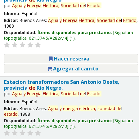
por
Agua
y
Energía
Eléctrica,
Sociedad
de
l
Estado
.
Idioma:
Español
Editor:
Buenos Aires:
Agua
y
Energía
Eléctrica,
Sociedad
de
l
Estado
,
1988
Disponibilidad:
Ítems disponibles para préstamo:
Signatura
topográfica:
621.374.5/A282/v.4
(1).
Hacer reserva
Agregar al carrito
Estacion transformadora San Antonio Oeste,
provincia
de
Río Negro.
por
Agua
y
Energía
Eléctrica,
Sociedad
de
l
Estado
.
Idioma:
Español
Editor:
Buenos Aires:
Agua
y
energía
eléctrica,
sociedad
de
l
estado
, 1988
Disponibilidad:
Ítems disponibles para préstamo:
Signatura
topográfica:
621.374.5/A282/v.3
(1).