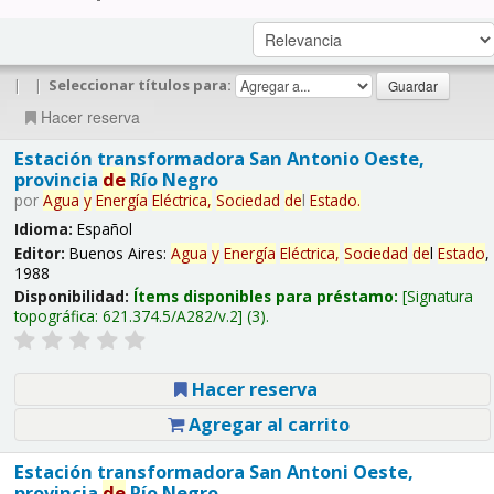
|
|
Seleccionar títulos para:
Hacer reserva
Estación transformadora San Antonio Oeste,
provincia
de
Río Negro
por
Agua
y
Energía
Eléctrica,
Sociedad
de
l
Estado
.
Idioma:
Español
Editor:
Buenos Aires:
Agua
y
Energía
Eléctrica,
Sociedad
de
l
Estado
,
1988
Disponibilidad:
Ítems disponibles para préstamo:
Signatura
topográfica:
621.374.5/A282/v.2
(3).
Hacer reserva
Agregar al carrito
Estación transformadora San Antoni Oeste,
provincia
de
Río Negro