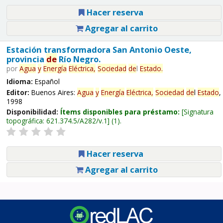
Hacer reserva
Agregar al carrito
Estación transformadora San Antonio Oeste,
provincia
de
Río Negro.
por
Agua
y
Energía
Eléctrica,
Sociedad
de
l
Estado
.
Idioma:
Español
Editor:
Buenos Aires:
Agua
y
Energía
Eléctrica,
Sociedad
de
l
Estado
,
1998
Disponibilidad:
Ítems disponibles para préstamo:
Signatura
topográfica:
621.374.5/A282/v.1
(1).
Hacer reserva
Agregar al carrito