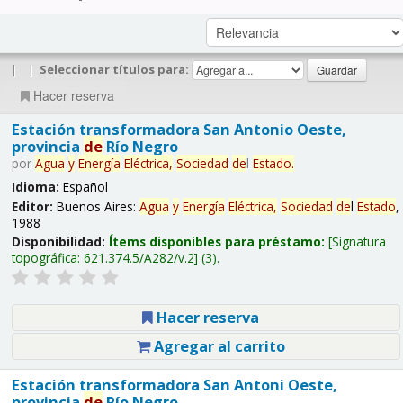
|
|
Seleccionar títulos para:
Hacer reserva
Estación transformadora San Antonio Oeste,
provincia
de
Río Negro
por
Agua
y
Energía
Eléctrica,
Sociedad
de
l
Estado
.
Idioma:
Español
Editor:
Buenos Aires:
Agua
y
Energía
Eléctrica,
Sociedad
de
l
Estado
,
1988
Disponibilidad:
Ítems disponibles para préstamo:
Signatura
topográfica:
621.374.5/A282/v.2
(3).
Hacer reserva
Agregar al carrito
Estación transformadora San Antoni Oeste,
provincia
de
Río Negro