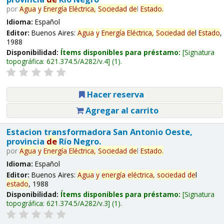
por
Agua
y
Energía
Eléctrica,
Sociedad
de
l
Estado
.
Idioma:
Español
Editor:
Buenos Aires:
Agua
y
Energía
Eléctrica,
Sociedad
de
l
Estado
,
1988
Disponibilidad:
Ítems disponibles para préstamo:
Signatura
topográfica:
621.374.5/A282/v.4
(1).
Hacer reserva
Agregar al carrito
Estacion transformadora San Antonio Oeste,
provincia
de
Río Negro.
por
Agua
y
Energía
Eléctrica,
Sociedad
de
l
Estado
.
Idioma:
Español
Editor:
Buenos Aires:
Agua
y
energía
eléctrica,
sociedad
de
l
estado
, 1988
Disponibilidad:
Ítems disponibles para préstamo:
Signatura
topográfica:
621.374.5/A282/v.3
(1).