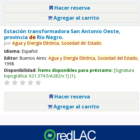
Hacer reserva
Agregar al carrito
Estación transformadora San Antonio Oeste,
provincia
de
Río Negro.
por
Agua
y
Energía
Eléctrica,
Sociedad
de
l
Estado
.
Idioma:
Español
Editor:
Buenos Aires:
Agua
y
Energía
Eléctrica,
Sociedad
de
l
Estado
,
1998
Disponibilidad:
Ítems disponibles para préstamo:
Signatura
topográfica:
621.374.5/A282/v.1
(1).
Hacer reserva
Agregar al carrito