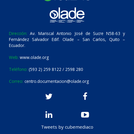
Dirección:
Av. Mariscal Antonio José de Sucre N58-63 y
Fernández Salvador Edif. Olade – San Carlos, Quito –
Ecuador.
Web:
www.olade.org
Teléfono:
(593 2) 259 8122 / 2598 280
Correo:
centro.documentacion@olade.org
Tweets by cubemediaco