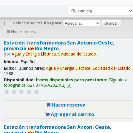
|
|
Seleccionar títulos para:
Hacer reserva
Estación transformadora San Antonio Oeste,
provincia
de
Río Negro
por
Agua
y
Energía
Eléctrica,
Sociedad
de
l
Estado
.
Idioma:
Español
Editor:
Buenos Aires:
Agua
y
Energía
Eléctrica,
Sociedad
de
l
Estado
,
1988
Disponibilidad:
Ítems disponibles para préstamo:
Signatura
topográfica:
621.374.5/A282/v.2
(3).
Hacer reserva
Agregar al carrito
Estación transformadora San Antoni Oeste,
provincia
de
Río Negro