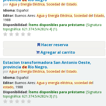
por
Agua
y
Energía
Eléctrica,
Sociedad
de
l
Estado
.
Idioma:
Español
Editor:
Buenos Aires:
Agua
y
Energía
Eléctrica,
Sociedad
de
l
Estado
,
1988
Disponibilidad:
Ítems disponibles para préstamo:
Signatura
topográfica:
621.374.5/A282/v.4
(1).
Hacer reserva
Agregar al carrito
Estacion transformadora San Antonio Oeste,
provincia
de
Río Negro.
por
Agua
y
Energía
Eléctrica,
Sociedad
de
l
Estado
.
Idioma:
Español
Editor:
Buenos Aires:
Agua
y
energía
eléctrica,
sociedad
de
l
estado
, 1988
Disponibilidad:
Ítems disponibles para préstamo:
Signatura
topográfica:
621.374.5/A282/v.3
(1).