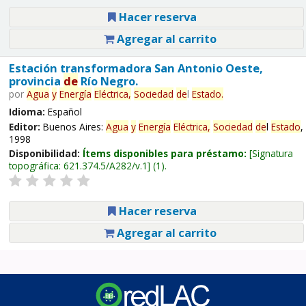
Hacer reserva
Agregar al carrito
Estación transformadora San Antonio Oeste,
provincia
de
Río Negro.
por
Agua
y
Energía
Eléctrica,
Sociedad
de
l
Estado
.
Idioma:
Español
Editor:
Buenos Aires:
Agua
y
Energía
Eléctrica,
Sociedad
de
l
Estado
,
1998
Disponibilidad:
Ítems disponibles para préstamo:
Signatura
topográfica:
621.374.5/A282/v.1
(1).
Hacer reserva
Agregar al carrito